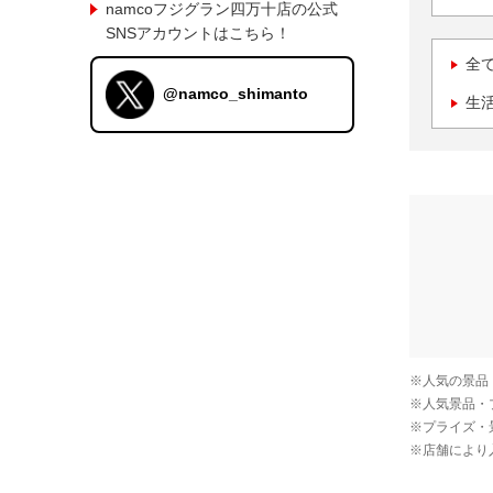
namcoフジグラン四万十店の公式
SNSアカウントはこちら！
全
@namco_shimanto
生