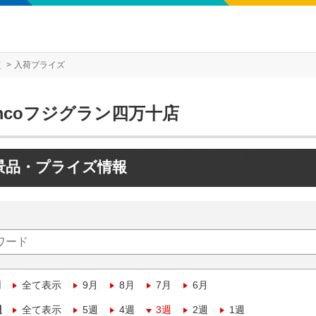
店
入荷プライズ
mcoフジグラン四万十店
景品・プライズ情報
月
全て表示
9月
8月
7月
6月
週
全て表示
5週
4週
3週
2週
1週