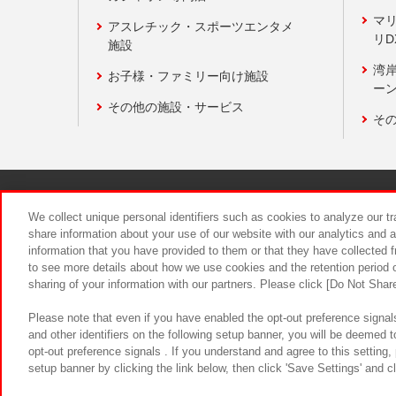
マ
アスレチック・スポーツエンタメ
リD
施設
湾
お子様・ファミリー向け施設
ーン
その他の施設・サービス
そ
関連会社
サステナビリティ
We collect unique personal identifiers such as cookies to analyze our t
share information about your use of our website with our analytics and 
information that you have provided to them or that they have collected f
食品のご提
to see more details about how we use cookies and the retention period o
sharing of your information with our partners. Please click [Do Not Shar
Please note that even if you have enabled the opt-out preference signals
and other identifiers on the following setup banner, you will be deemed 
opt-out preference signals . If you understand and agree to this setting
setup banner by clicking the link below, then click 'Save Settings' and c
©Bandai Namco Amusement Inc.
©Ba