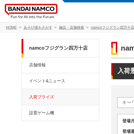
HOME
あそび場をさがす
施設・店舗検索
namcoフジグラン四万十
na
namcoフジグラン四万十店
店舗情報
入荷
イベント&ニュース
入荷プライズ
設置ゲーム機
登場
登場