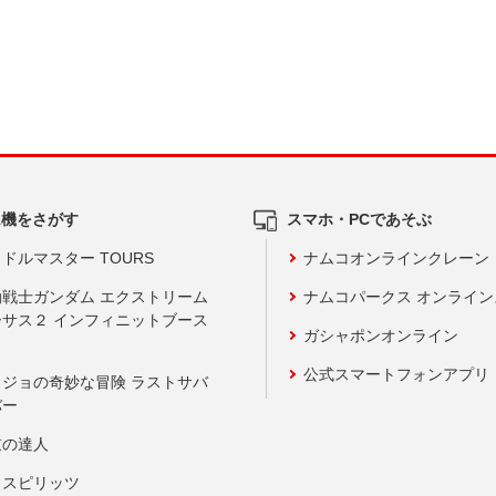
ム機をさがす
スマホ・PCであそぶ
ドルマスター TOURS
ナムコオンラインクレーン
動戦士ガンダム エクストリーム
ナムコパークス オンライ
ーサス２ インフィニットブース
ガシャポンオンライン
公式スマートフォンアプリ
ョジョの奇妙な冒険 ラストサバ
バー
鼓の達人
りスピリッツ