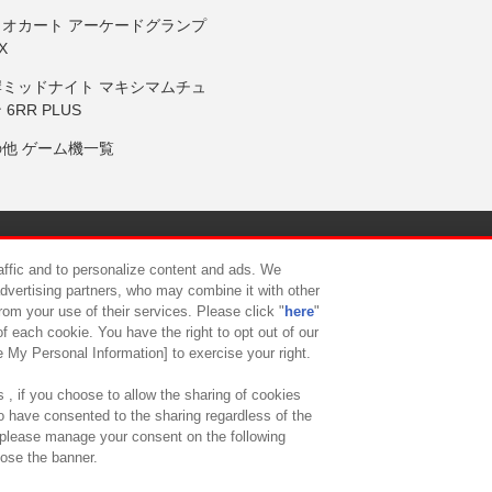
リオカート アーケードグランプ
X
岸ミッドナイト マキシマムチュ
 6RR PLUS
の他 ゲーム機一覧
サイトポリシー
プライバシーポリシー
ウェブアクセシビリティ方
raffic and to personalize content and ads. We
advertising partners, who may combine it with other
rom your use of their services. Please click "
here
"
供について
カスタマーハラスメント対応方針
よくあるご質問・
f each cookie. You have the right to opt out of our
e My Personal Information] to exercise your right.
 , if you choose to allow the sharing of cookies
to have consented to the sharing regardless of the
, please manage your consent on the following
lose the banner.
ndai Namco Amusement Lab Inc.
©Bandai Namco Experience Inc.
©HANAY