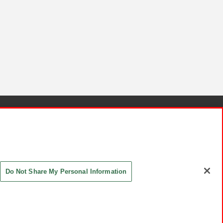
針と検証結果
お取引先さまとともに
お問い合わせ
Do Not Share My Personal Information
ASHIKI Co., Ltd. All Rights Reserved.