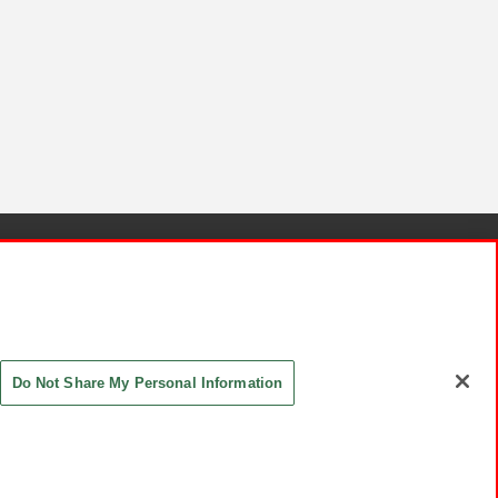
針と検証結果
お取引先さまとともに
お問い合わせ
Do Not Share My Personal Information
ASHIKI Co., Ltd. All Rights Reserved.