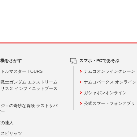
ム機をさがす
スマホ・PCであそぶ
ドルマスター TOURS
ナムコオンラインクレーン
動戦士ガンダム エクストリーム
ナムコパークス オンライ
ーサス２ インフィニットブース
ガシャポンオンライン
公式スマートフォンアプリ
ョジョの奇妙な冒険 ラストサバ
バー
鼓の達人
りスピリッツ