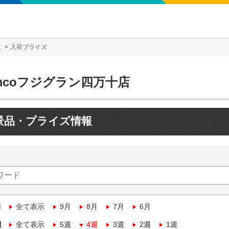
店
入荷プライズ
mcoフジグラン四万十店
景品・プライズ情報
月
全て表示
9月
8月
7月
6月
週
全て表示
5週
4週
3週
2週
1週