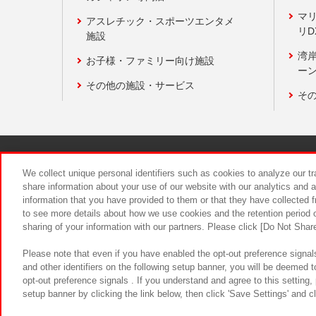
マ
アスレチック・スポーツエンタメ
リD
施設
湾
お子様・ファミリー向け施設
ーン
その他の施設・サービス
そ
関連会社
サステナビリティ
We collect unique personal identifiers such as cookies to analyze our t
share information about your use of our website with our analytics and 
information that you have provided to them or that they have collected f
食品のご提
to see more details about how we use cookies and the retention period o
sharing of your information with our partners. Please click [Do Not Shar
Please note that even if you have enabled the opt-out preference signals
and other identifiers on the following setup banner, you will be deemed 
opt-out preference signals . If you understand and agree to this setting
setup banner by clicking the link below, then click 'Save Settings' and c
©Bandai Namco Amusement Inc.
©Ba