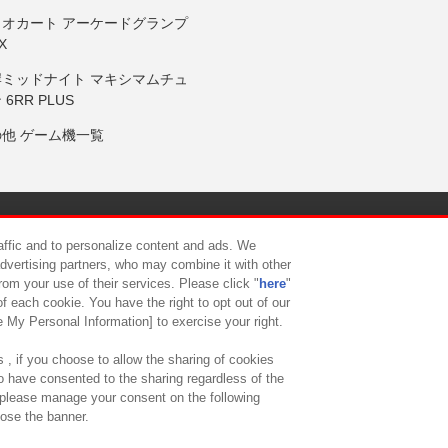
リオカート アーケードグランプ
X
岸ミッドナイト マキシマムチュ
 6RR PLUS
の他 ゲーム機一覧
サイトポリシー
プライバシーポリシー
ウェブアクセシビリティ方
raffic and to personalize content and ads. We
advertising partners, who may combine it with other
rom your use of their services. Please click "
here
"
供について
カスタマーハラスメント対応方針
よくあるご質問・
f each cookie. You have the right to opt out of our
e My Personal Information] to exercise your right.
 , if you choose to allow the sharing of cookies
to have consented to the sharing regardless of the
, please manage your consent on the following
lose the banner.
ndai Namco Amusement Lab Inc.
©Bandai Namco Experience Inc.
©HANAY