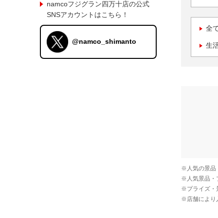
namcoフジグラン四万十店の公式
SNSアカウントはこちら！
全
@namco_shimanto
生