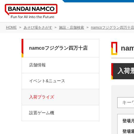
HOME
あそび場をさがす
施設・店舗検索
namcoフジグラン四万十
na
namcoフジグラン四万十店
店舗情報
入荷
イベント&ニュース
入荷プライズ
設置ゲーム機
登場
登場