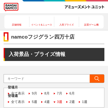
店舗情報
イベント&ニュース
入荷プライズ
設置ゲーム機
namcoフジグラン四万十店
入荷景品・プライズ情報
登場月
全て表示
9月
8月
7月
6月
登場週
全て表示
5週
4週
3週
2週
1週