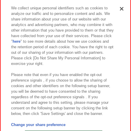
We collect unique personal identifiers such as cookies to
analyze our traffic and to personalize content and ads. We
イベント・キャンペーン
share information about your use of our website with our
analytics and advertising partners, who may combine it with
other information that you have provided to them or that they
have collected from your use of their services. Please click
"
here
" to see more details about how we use cookies and
関連会社
サステナビリティ
サイトポリシー
the retention period of each cookie. You have the right to opt
out of our sharing of your information with our partners.
プライバシーポリシー
ウェブアクセシビリティ方針と検証結果
Please click [Do Not Share My Personal Information] to
exercise your right.
お取引先さまとともに
食品のご提供について
カスタマーハラスメント対応方針
よくあるご質問・お問い合わせ
Please note that even if you have enabled the opt-out
preference signals , if you choose to allow the sharing of
cookies and other identifiers on the following setup banner,
you will be deemed to have consented to the sharing
regardless of the opt-out preference signals . If you
understand and agree to this setting, please manage your
consent on the following setup banner by clicking the link
below, then click 'Save Settings' and close the banner.
©Bandai Namco Amusement Inc.
©Bandai Namco Amusement Lab Inc.
Change your share preference
©Bandai Namco Experience Inc.