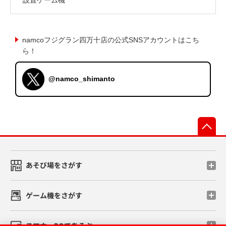
namcoフジグラン四万十店の公式SNSアカウントはこち
ら！
@namco_shimanto
先
あそび場をさがす
ゲーム機をさがす
スマホ・PCであそぶ