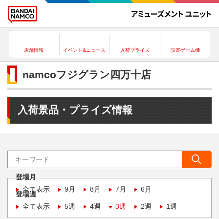
店舗情報
イベント&ニュース
入荷プライズ
設置ゲーム機
namcoフジグラン四万十店
入荷景品・プライズ情報
登場月
全て表示
9月
8月
7月
6月
登場週
全て表示
5週
4週
3週
2週
1週