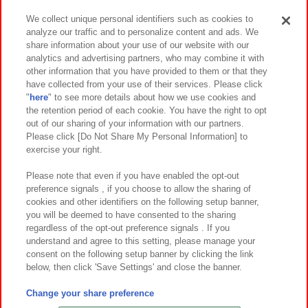
We collect unique personal identifiers such as cookies to
analyze our traffic and to personalize content and ads. We
イベント・キャンペーン
share information about your use of our website with our
analytics and advertising partners, who may combine it with
other information that you have provided to them or that they
have collected from your use of their services. Please click
"
here
" to see more details about how we use cookies and
関連会社
サステナビリティ
サイトポリシー
the retention period of each cookie. You have the right to opt
out of our sharing of your information with our partners.
プライバシーポリシー
ウェブアクセシビリティ方針と検証結果
Please click [Do Not Share My Personal Information] to
exercise your right.
お取引先さまとともに
食品のご提供について
カスタマーハラスメント対応方針
よくあるご質問・お問い合わせ
Please note that even if you have enabled the opt-out
preference signals , if you choose to allow the sharing of
cookies and other identifiers on the following setup banner,
you will be deemed to have consented to the sharing
regardless of the opt-out preference signals . If you
understand and agree to this setting, please manage your
consent on the following setup banner by clicking the link
below, then click 'Save Settings' and close the banner.
©Bandai Namco Amusement Inc.
©Bandai Namco Amusement Lab Inc.
Change your share preference
©Bandai Namco Experience Inc.