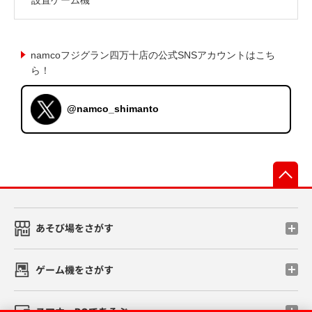
namcoフジグラン四万十店の公式SNSアカウントはこち
ら！
@namco_shimanto
先
あそび場をさがす
ゲーム機をさがす
スマホ・PCであそぶ