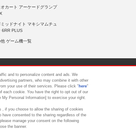
リオカート アーケードグランプ
X
岸ミッドナイト マキシマムチュ
 6RR PLUS
の他 ゲーム機一覧
サイトポリシー
プライバシーポリシー
ウェブアクセシビリティ方
raffic and to personalize content and ads. We
advertising partners, who may combine it with other
rom your use of their services. Please click "
here
"
供について
カスタマーハラスメント対応方針
よくあるご質問・
f each cookie. You have the right to opt out of our
e My Personal Information] to exercise your right.
 , if you choose to allow the sharing of cookies
to have consented to the sharing regardless of the
, please manage your consent on the following
lose the banner.
ndai Namco Amusement Lab Inc.
©Bandai Namco Experience Inc.
©HANAY