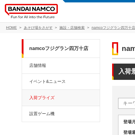
HOME
あそび場をさがす
施設・店舗検索
namcoフジグラン四万十
na
namcoフジグラン四万十店
店舗情報
入荷
イベント&ニュース
入荷プライズ
設置ゲーム機
登場
登場