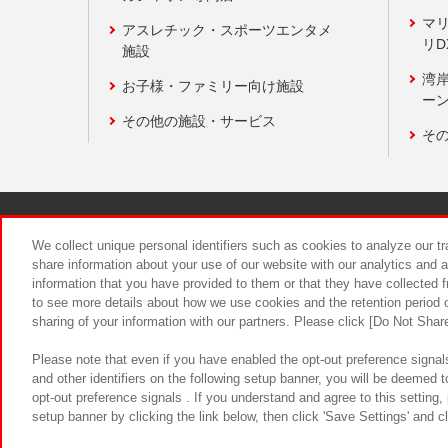
マ
アスレチック・スポーツエンタメ
リD
施設
湾
お子様・ファミリー向け施設
ーン
その他の施設・サービス
そ
関連会社
サステナビリティ
We collect unique personal identifiers such as cookies to analyze our t
share information about your use of our website with our analytics and 
information that you have provided to them or that they have collected f
食品のご提
to see more details about how we use cookies and the retention period o
sharing of your information with our partners. Please click [Do Not Shar
Please note that even if you have enabled the opt-out preference signals
and other identifiers on the following setup banner, you will be deemed 
opt-out preference signals . If you understand and agree to this setting
setup banner by clicking the link below, then click 'Save Settings' and c
©Bandai Namco Amusement Inc.
©Ba