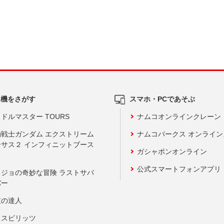
ム機をさがす
スマホ・PCであそぶ
ドルマスター TOURS
ナムコオンラインクレーン
動戦士ガンダム エクストリーム
ナムコパークス オンライ
ーサス２ インフィニットブース
ガシャポンオンライン
公式スマートフォンアプリ
ョジョの奇妙な冒険 ラストサバ
バー
鼓の達人
りスピリッツ