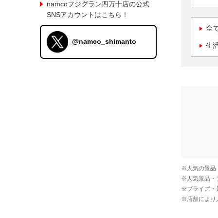
namcoフジグラン四万十店の公式
SNSアカウントはこちら！
全
@namco_shimanto
生