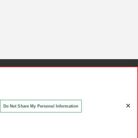
針と検証結果
お取引先さまとともに
お問い合わせ
Do Not Share My Personal Information
ASHIKI Co., Ltd. All Rights Reserved.