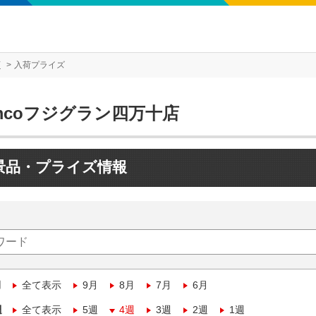
店
入荷プライズ
mcoフジグラン四万十店
景品・プライズ情報
月
全て表示
9月
8月
7月
6月
週
全て表示
5週
4週
3週
2週
1週