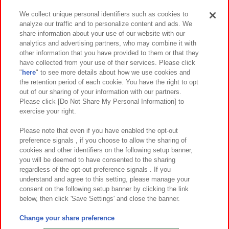
We collect unique personal identifiers such as cookies to
analyze our traffic and to personalize content and ads. We
イベント・キャンペーン
share information about your use of our website with our
analytics and advertising partners, who may combine it with
other information that you have provided to them or that they
have collected from your use of their services. Please click
"
here
" to see more details about how we use cookies and
関連会社
サステナビリティ
サイトポリシー
the retention period of each cookie. You have the right to opt
out of our sharing of your information with our partners.
プライバシーポリシー
ウェブアクセシビリティ方針と検証結果
Please click [Do Not Share My Personal Information] to
exercise your right.
お取引先さまとともに
食品のご提供について
カスタマーハラスメント対応方針
よくあるご質問・お問い合わせ
Please note that even if you have enabled the opt-out
preference signals , if you choose to allow the sharing of
cookies and other identifiers on the following setup banner,
you will be deemed to have consented to the sharing
regardless of the opt-out preference signals . If you
understand and agree to this setting, please manage your
consent on the following setup banner by clicking the link
below, then click 'Save Settings' and close the banner.
©Bandai Namco Amusement Inc.
©Bandai Namco Amusement Lab Inc.
Change your share preference
©Bandai Namco Experience Inc.