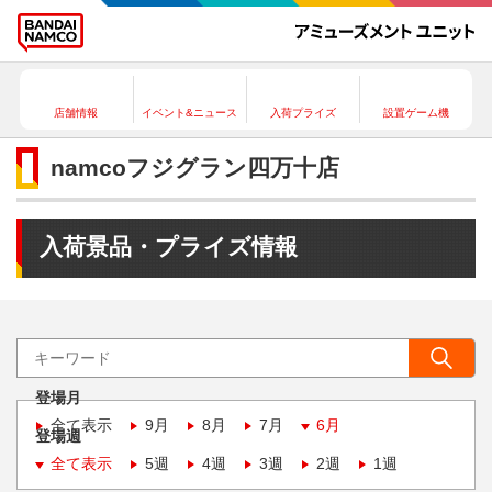
店舗情報
イベント&ニュース
入荷プライズ
設置ゲーム機
namcoフジグラン四万十店
入荷景品・プライズ情報
登場月
全て表示
9月
8月
7月
6月
登場週
全て表示
5週
4週
3週
2週
1週