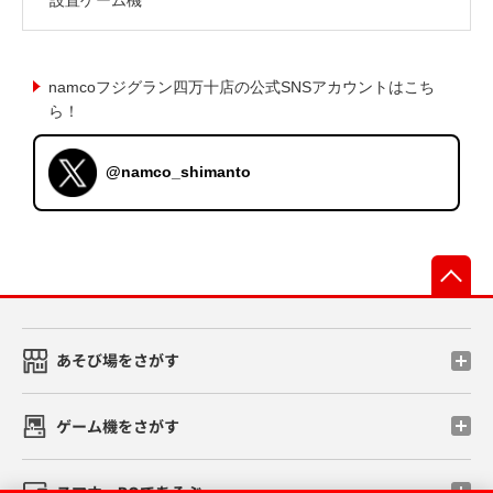
namcoフジグラン四万十店の公式SNSアカウントはこち
ら！
@namco_shimanto
先
あそび場をさがす
ゲーム機をさがす
スマホ・PCであそぶ