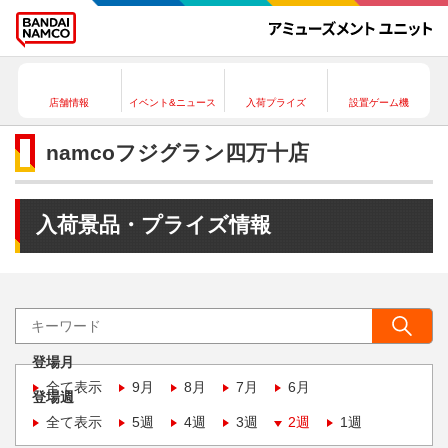
店舗情報
イベント&ニュース
入荷プライズ
設置ゲーム機
namcoフジグラン四万十店
入荷景品・プライズ情報
登場月
全て表示
9月
8月
7月
6月
登場週
全て表示
5週
4週
3週
2週
1週