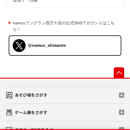
namcoフジグラン四万十店の公式SNSアカウントはこち
ら！
@namco_shimanto
先
あそび場をさがす
ゲーム機をさがす
スマホ・PCであそぶ