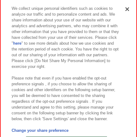
We collect unique personal identifiers such as cookies to
analyze our traffic and to personalize content and ads. We
イベント・キャンペーン
share information about your use of our website with our
analytics and advertising partners, who may combine it with
other information that you have provided to them or that they
have collected from your use of their services. Please click
"
here
" to see more details about how we use cookies and
関連会社
サステナビリティ
サイトポリシー
the retention period of each cookie. You have the right to opt
out of our sharing of your information with our partners.
プライバシーポリシー
ウェブアクセシビリティ方針と検証結果
Please click [Do Not Share My Personal Information] to
exercise your right.
お取引先さまとともに
食品のご提供について
カスタマーハラスメント対応方針
よくあるご質問・お問い合わせ
Please note that even if you have enabled the opt-out
preference signals , if you choose to allow the sharing of
cookies and other identifiers on the following setup banner,
you will be deemed to have consented to the sharing
regardless of the opt-out preference signals . If you
understand and agree to this setting, please manage your
consent on the following setup banner by clicking the link
below, then click 'Save Settings' and close the banner.
©Bandai Namco Amusement Inc.
©Bandai Namco Amusement Lab Inc.
Change your share preference
©Bandai Namco Experience Inc.