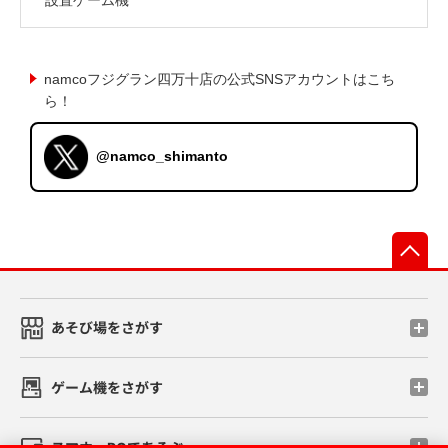
namcoフジグラン四万十店の公式SNSアカウントはこち
ら！
@namco_shimanto
先
あそび場をさがす
ゲーム機をさがす
スマホ・PCであそぶ