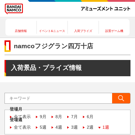
店舗情報
イベント&ニュース
入荷プライズ
設置ゲーム機
namcoフジグラン四万十店
入荷景品・プライズ情報
登場月
全て表示
9月
8月
7月
6月
登場週
全て表示
5週
4週
3週
2週
1週