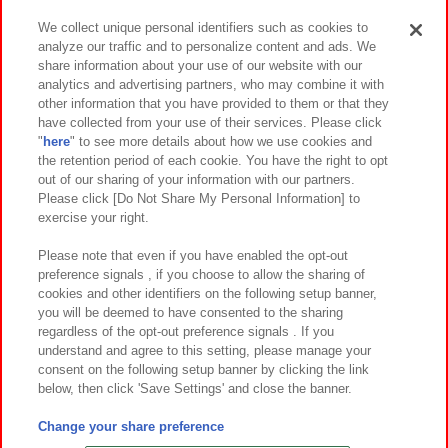
We collect unique personal identifiers such as cookies to
analyze our traffic and to personalize content and ads. We
イベント・キャンペーン
share information about your use of our website with our
analytics and advertising partners, who may combine it with
other information that you have provided to them or that they
have collected from your use of their services. Please click
"
here
" to see more details about how we use cookies and
関連会社
サステナビリティ
サイトポリシー
the retention period of each cookie. You have the right to opt
out of our sharing of your information with our partners.
プライバシーポリシー
ウェブアクセシビリティ方針と検証結果
Please click [Do Not Share My Personal Information] to
exercise your right.
お取引先さまとともに
食品のご提供について
カスタマーハラスメント対応方針
よくあるご質問・お問い合わせ
Please note that even if you have enabled the opt-out
preference signals , if you choose to allow the sharing of
cookies and other identifiers on the following setup banner,
you will be deemed to have consented to the sharing
regardless of the opt-out preference signals . If you
understand and agree to this setting, please manage your
consent on the following setup banner by clicking the link
below, then click 'Save Settings' and close the banner.
©Bandai Namco Amusement Inc.
©Bandai Namco Amusement Lab Inc.
Change your share preference
©Bandai Namco Experience Inc.