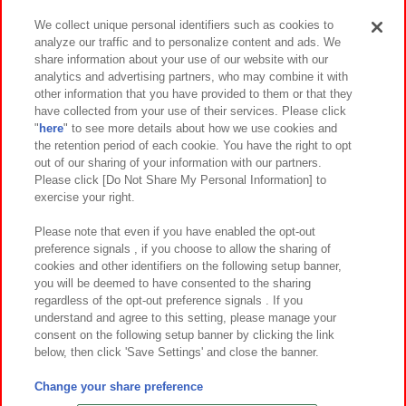
We collect unique personal identifiers such as cookies to
analyze our traffic and to personalize content and ads. We
イベント・キャンペーン
share information about your use of our website with our
analytics and advertising partners, who may combine it with
other information that you have provided to them or that they
have collected from your use of their services. Please click
"
here
" to see more details about how we use cookies and
関連会社
サステナビリティ
サイトポリシー
the retention period of each cookie. You have the right to opt
out of our sharing of your information with our partners.
プライバシーポリシー
ウェブアクセシビリティ方針と検証結果
Please click [Do Not Share My Personal Information] to
exercise your right.
お取引先さまとともに
食品のご提供について
カスタマーハラスメント対応方針
よくあるご質問・お問い合わせ
Please note that even if you have enabled the opt-out
preference signals , if you choose to allow the sharing of
cookies and other identifiers on the following setup banner,
you will be deemed to have consented to the sharing
regardless of the opt-out preference signals . If you
understand and agree to this setting, please manage your
consent on the following setup banner by clicking the link
below, then click 'Save Settings' and close the banner.
©Bandai Namco Amusement Inc.
©Bandai Namco Amusement Lab Inc.
Change your share preference
©Bandai Namco Experience Inc.