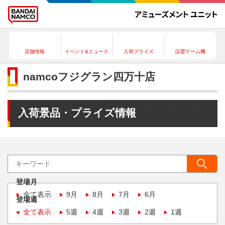
店舗情報
イベント&ニュース
入荷プライズ
設置ゲーム機
namcoフジグラン四万十店
入荷景品・プライズ情報
登場月
全て表示
9月
8月
7月
6月
登場週
全て表示
5週
4週
3週
2週
1週