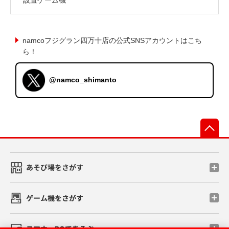
namcoフジグラン四万十店の公式SNSアカウントはこち
ら！
@namco_shimanto
先
あそび場をさがす
ゲーム機をさがす
スマホ・PCであそぶ