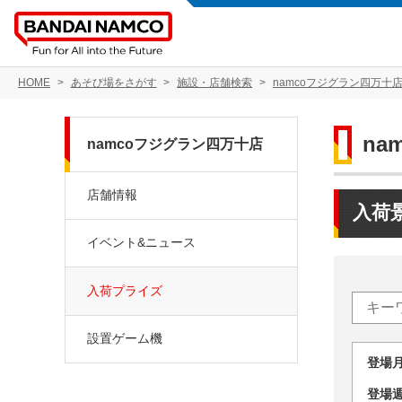
HOME
あそび場をさがす
施設・店舗検索
namcoフジグラン四万十
na
namcoフジグラン四万十店
店舗情報
入荷
イベント&ニュース
入荷プライズ
設置ゲーム機
登場
登場