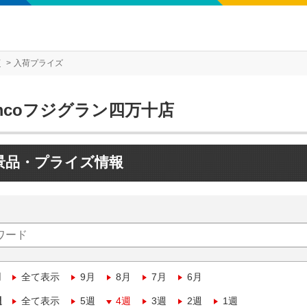
店
入荷プライズ
mcoフジグラン四万十店
景品・プライズ情報
月
全て表示
9月
8月
7月
6月
週
全て表示
5週
4週
3週
2週
1週