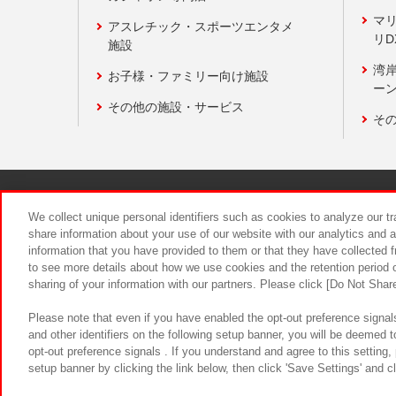
マ
アスレチック・スポーツエンタメ
リD
施設
湾
お子様・ファミリー向け施設
ーン
その他の施設・サービス
そ
関連会社
サステナビリティ
We collect unique personal identifiers such as cookies to analyze our t
share information about your use of our website with our analytics and 
information that you have provided to them or that they have collected f
食品のご提
to see more details about how we use cookies and the retention period o
sharing of your information with our partners. Please click [Do Not Shar
Please note that even if you have enabled the opt-out preference signals
and other identifiers on the following setup banner, you will be deemed 
opt-out preference signals . If you understand and agree to this setting
setup banner by clicking the link below, then click 'Save Settings' and c
©Bandai Namco Amusement Inc.
©Ba