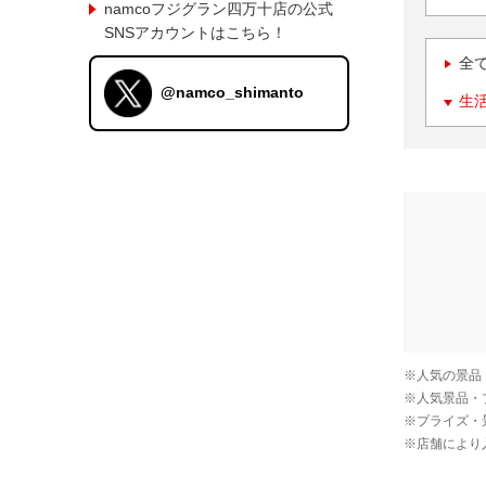
namcoフジグラン四万十店の公式
SNSアカウントはこちら！
全
@namco_shimanto
生