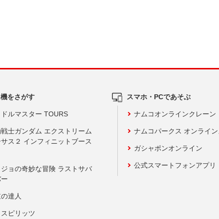
ム機をさがす
スマホ・PCであそぶ
ドルマスター TOURS
ナムコオンラインクレーン
動戦士ガンダム エクストリーム
ナムコパークス オンライ
ーサス２ インフィニットブース
ガシャポンオンライン
公式スマートフォンアプリ
ョジョの奇妙な冒険 ラストサバ
バー
鼓の達人
りスピリッツ