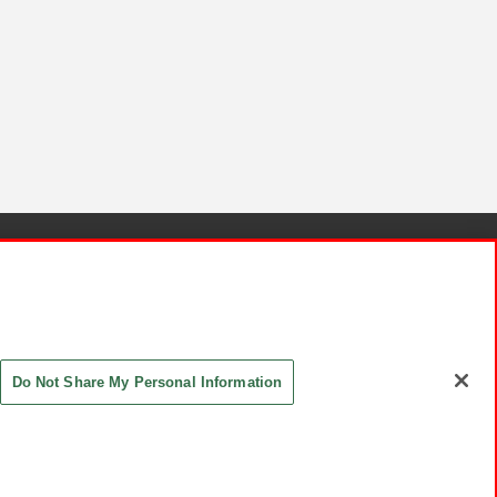
針と検証結果
お取引先さまとともに
お問い合わせ
Do Not Share My Personal Information
ASHIKI Co., Ltd. All Rights Reserved.