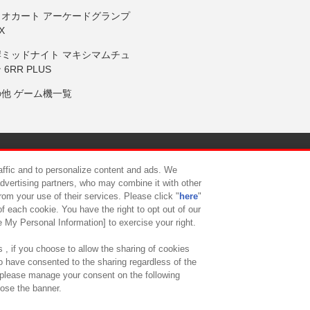
リオカート アーケードグランプ
X
岸ミッドナイト マキシマムチュ
 6RR PLUS
の他 ゲーム機一覧
サイトポリシー
プライバシーポリシー
ウェブアクセシビリティ方
raffic and to personalize content and ads. We
advertising partners, who may combine it with other
rom your use of their services. Please click "
here
"
供について
カスタマーハラスメント対応方針
よくあるご質問・
f each cookie. You have the right to opt out of our
e My Personal Information] to exercise your right.
 , if you choose to allow the sharing of cookies
to have consented to the sharing regardless of the
, please manage your consent on the following
lose the banner.
ndai Namco Amusement Lab Inc.
©Bandai Namco Experience Inc.
©HANAY