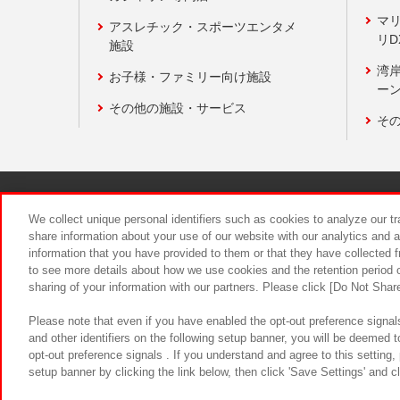
マ
アスレチック・スポーツエンタメ
リD
施設
湾
お子様・ファミリー向け施設
ーン
その他の施設・サービス
そ
関連会社
サステナビリティ
We collect unique personal identifiers such as cookies to analyze our t
share information about your use of our website with our analytics and 
information that you have provided to them or that they have collected f
食品のご提
to see more details about how we use cookies and the retention period o
sharing of your information with our partners. Please click [Do Not Shar
Please note that even if you have enabled the opt-out preference signals
and other identifiers on the following setup banner, you will be deemed 
opt-out preference signals . If you understand and agree to this setting
setup banner by clicking the link below, then click 'Save Settings' and c
©Bandai Namco Amusement Inc.
©Ba