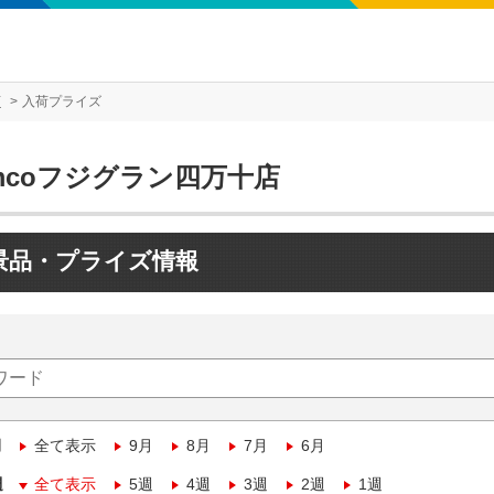
店
入荷プライズ
mcoフジグラン四万十店
景品・プライズ情報
月
全て表示
9月
8月
7月
6月
週
全て表示
5週
4週
3週
2週
1週