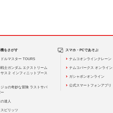
ム機をさがす
スマホ・PCであそぶ
ドルマスター TOURS
ナムコオンラインクレーン
動戦士ガンダム エクストリーム
ナムコパークス オンライ
ーサス２ インフィニットブース
ガシャポンオンライン
公式スマートフォンアプリ
ョジョの奇妙な冒険 ラストサバ
バー
鼓の達人
りスピリッツ