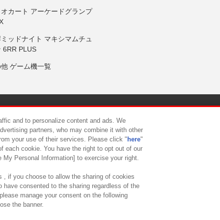
リオカート アーケードグランプ
X
岸ミッドナイト マキシマムチュ
 6RR PLUS
の他 ゲーム機一覧
サイトポリシー
プライバシーポリシー
ウェブアクセシビリティ方
raffic and to personalize content and ads. We
advertising partners, who may combine it with other
rom your use of their services. Please click "
here
"
供について
カスタマーハラスメント対応方針
よくあるご質問・
f each cookie. You have the right to opt out of our
e My Personal Information] to exercise your right.
 , if you choose to allow the sharing of cookies
to have consented to the sharing regardless of the
, please manage your consent on the following
lose the banner.
ndai Namco Amusement Lab Inc.
©Bandai Namco Experience Inc.
©HANAY