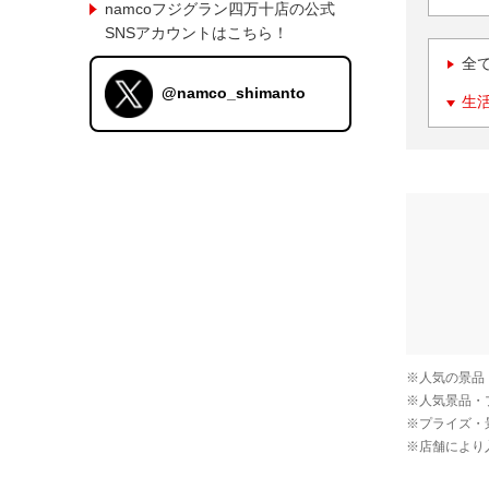
namcoフジグラン四万十店の公式
SNSアカウントはこちら！
全
@namco_shimanto
生