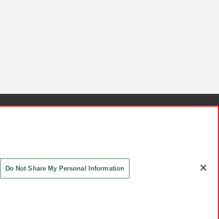
針と検証結果
お取引先さまとともに
お問い合わせ
Do Not Share My Personal Information
ASHIKI Co., Ltd. All Rights Reserved.