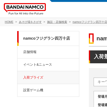
HOME
あそび場をさがす
施設・店舗検索
namcoフジグラン四万十
na
namcoフジグラン四万十店
店舗情報
入荷
イベント&ニュース
入荷プライズ
設置ゲーム機
登場
登場