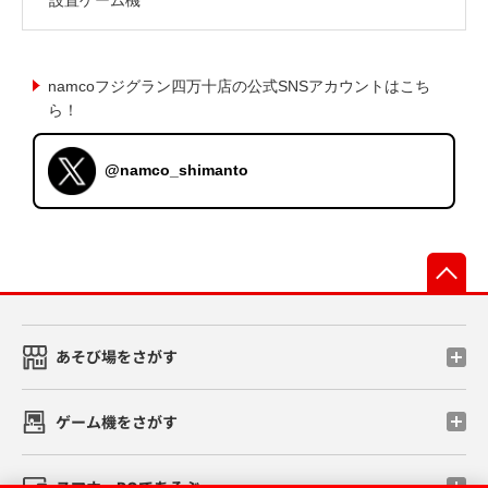
namcoフジグラン四万十店の公式SNSアカウントはこち
ら！
@namco_shimanto
先
あそび場をさがす
ゲーム機をさがす
スマホ・PCであそぶ