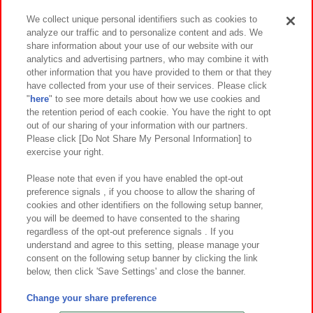
We collect unique personal identifiers such as cookies to
analyze our traffic and to personalize content and ads. We
イベント・キャンペーン
share information about your use of our website with our
analytics and advertising partners, who may combine it with
other information that you have provided to them or that they
have collected from your use of their services. Please click
"
here
" to see more details about how we use cookies and
関連会社
サステナビリティ
サイトポリシー
the retention period of each cookie. You have the right to opt
out of our sharing of your information with our partners.
プライバシーポリシー
ウェブアクセシビリティ方針と検証結果
Please click [Do Not Share My Personal Information] to
exercise your right.
お取引先さまとともに
食品のご提供について
カスタマーハラスメント対応方針
よくあるご質問・お問い合わせ
Please note that even if you have enabled the opt-out
preference signals , if you choose to allow the sharing of
cookies and other identifiers on the following setup banner,
you will be deemed to have consented to the sharing
regardless of the opt-out preference signals . If you
understand and agree to this setting, please manage your
consent on the following setup banner by clicking the link
below, then click 'Save Settings' and close the banner.
©Bandai Namco Amusement Inc.
©Bandai Namco Amusement Lab Inc.
Change your share preference
©Bandai Namco Experience Inc.