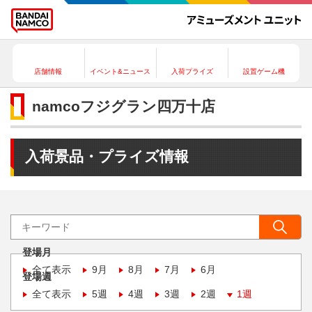
店舗情報
イベント&ニュース
入荷プライズ
設置ゲーム機
namcoフジグラン四万十店
入荷景品・プライズ情報
登場月
全て表示
9月
8月
7月
6月
登場週
全て表示
5週
4週
3週
2週
1週