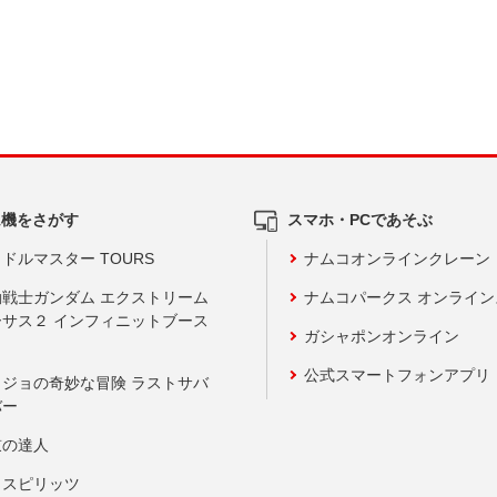
ム機をさがす
スマホ・PCであそぶ
ドルマスター TOURS
ナムコオンラインクレーン
動戦士ガンダム エクストリーム
ナムコパークス オンライ
ーサス２ インフィニットブース
ガシャポンオンライン
公式スマートフォンアプリ
ョジョの奇妙な冒険 ラストサバ
バー
鼓の達人
りスピリッツ