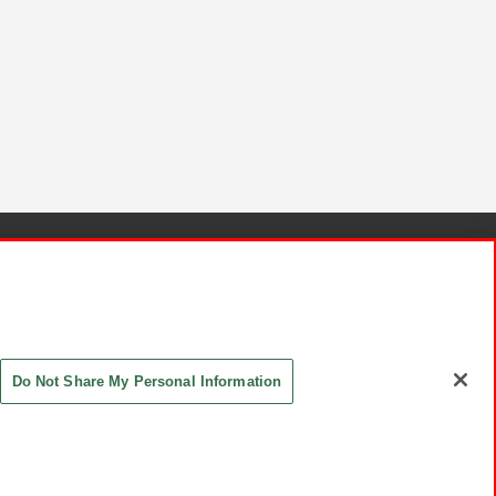
針と検証結果
お取引先さまとともに
お問い合わせ
Do Not Share My Personal Information
ASHIKI Co., Ltd. All Rights Reserved.