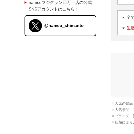
namcoフジグラン四万十店の公式
SNSアカウントはこちら！
全
@namco_shimanto
生