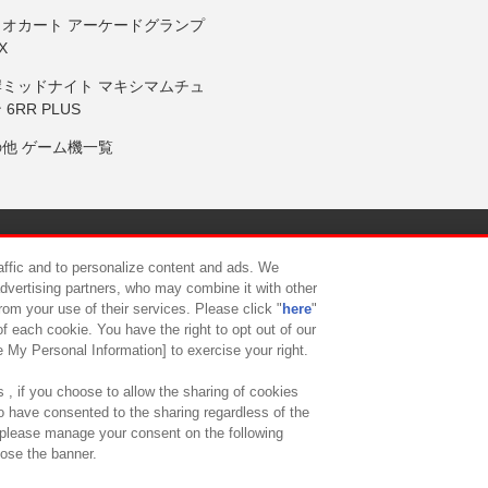
リオカート アーケードグランプ
X
岸ミッドナイト マキシマムチュ
 6RR PLUS
の他 ゲーム機一覧
サイトポリシー
プライバシーポリシー
ウェブアクセシビリティ方
raffic and to personalize content and ads. We
advertising partners, who may combine it with other
rom your use of their services. Please click "
here
"
供について
カスタマーハラスメント対応方針
よくあるご質問・
f each cookie. You have the right to opt out of our
e My Personal Information] to exercise your right.
 , if you choose to allow the sharing of cookies
to have consented to the sharing regardless of the
, please manage your consent on the following
lose the banner.
ndai Namco Amusement Lab Inc.
©Bandai Namco Experience Inc.
©HANAY