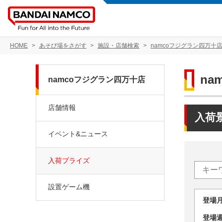
HOME
あそび場をさがす
施設・店舗検索
namcoフジグラン四万十
na
namcoフジグラン四万十店
店舗情報
入荷
イベント&ニュース
入荷プライズ
設置ゲーム機
登場
登場