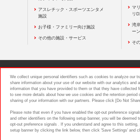
マ
アスレチック・スポーツエンタメ
リD
施設
湾
お子様・ファミリー向け施設
ーン
その他の施設・サービス
そ
関連会社
サステナビリティ
We collect unique personal identifiers such as cookies to analyze our t
share information about your use of our website with our analytics and 
information that you have provided to them or that they have collected f
食品のご提
to see more details about how we use cookies and the retention period o
sharing of your information with our partners. Please click [Do Not Shar
Please note that even if you have enabled the opt-out preference signals
and other identifiers on the following setup banner, you will be deemed 
opt-out preference signals . If you understand and agree to this setting
setup banner by clicking the link below, then click 'Save Settings' and c
©Bandai Namco Amusement Inc.
©Ba