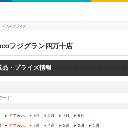
店
入荷プライズ
mcoフジグラン四万十店
景品・プライズ情報
月
全て表示
9月
8月
7月
6月
週
全て表示
5週
4週
3週
2週
1週