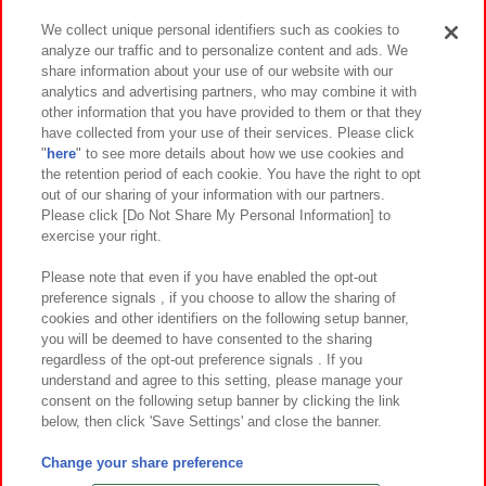
We collect unique personal identifiers such as cookies to
analyze our traffic and to personalize content and ads. We
イベント・キャンペーン
share information about your use of our website with our
analytics and advertising partners, who may combine it with
other information that you have provided to them or that they
have collected from your use of their services. Please click
"
here
" to see more details about how we use cookies and
関連会社
サステナビリティ
サイトポリシー
the retention period of each cookie. You have the right to opt
out of our sharing of your information with our partners.
プライバシーポリシー
ウェブアクセシビリティ方針と検証結果
Please click [Do Not Share My Personal Information] to
exercise your right.
お取引先さまとともに
食品のご提供について
カスタマーハラスメント対応方針
よくあるご質問・お問い合わせ
Please note that even if you have enabled the opt-out
preference signals , if you choose to allow the sharing of
cookies and other identifiers on the following setup banner,
you will be deemed to have consented to the sharing
regardless of the opt-out preference signals . If you
understand and agree to this setting, please manage your
consent on the following setup banner by clicking the link
below, then click 'Save Settings' and close the banner.
©Bandai Namco Amusement Inc.
©Bandai Namco Amusement Lab Inc.
Change your share preference
©Bandai Namco Experience Inc.