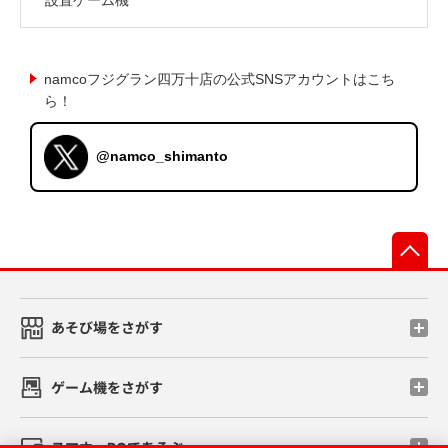
namcoフジグラン四万十店の公式SNSアカウントはこち
ら！
@namco_shimanto
先
あそび場をさがす
ゲーム機をさがす
スマホ・PCであそぶ