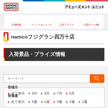
店舗情報
イベント&ニュース
入荷プライズ
設置ゲーム機
namcoフジグラン四万十店
入荷景品・プライズ情報
登場月
全て表示
9月
8月
7月
6月
登場週
全て表示
5週
4週
3週
2週
1週