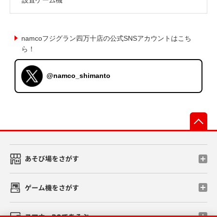
namcoフジグラン四万十店の公式SNSアカウントはこち
ら！
@namco_shimanto
先
あそび場をさがす
ゲーム機をさがす
スマホ・PCであそぶ