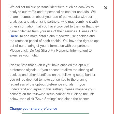
We collect unique personal identifiers such as cookies to
analyze our traffic and to personalize content and ads. We
イベント・キャンペーン
share information about your use of our website with our
analytics and advertising partners, who may combine it with
other information that you have provided to them or that they
have collected from your use of their services. Please click
"
here
" to see more details about how we use cookies and
関連会社
サステナビリティ
サイトポリシー
the retention period of each cookie. You have the right to opt
out of our sharing of your information with our partners.
プライバシーポリシー
ウェブアクセシビリティ方針と検証結果
Please click [Do Not Share My Personal Information] to
exercise your right.
お取引先さまとともに
食品のご提供について
カスタマーハラスメント対応方針
よくあるご質問・お問い合わせ
Please note that even if you have enabled the opt-out
preference signals , if you choose to allow the sharing of
cookies and other identifiers on the following setup banner,
you will be deemed to have consented to the sharing
regardless of the opt-out preference signals . If you
understand and agree to this setting, please manage your
consent on the following setup banner by clicking the link
below, then click 'Save Settings' and close the banner.
©Bandai Namco Amusement Inc.
©Bandai Namco Amusement Lab Inc.
Change your share preference
©Bandai Namco Experience Inc.