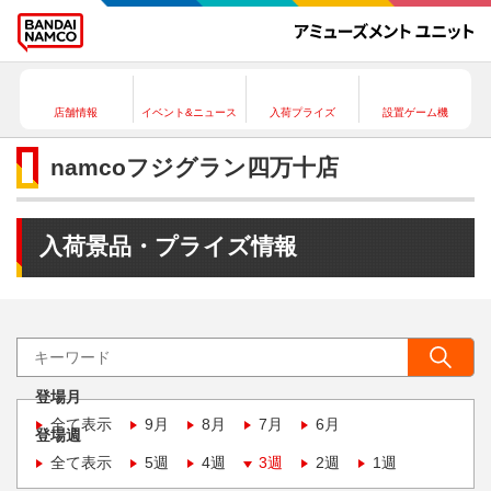
店舗情報
イベント&ニュース
入荷プライズ
設置ゲーム機
namcoフジグラン四万十店
入荷景品・プライズ情報
登場月
全て表示
9月
8月
7月
6月
登場週
全て表示
5週
4週
3週
2週
1週