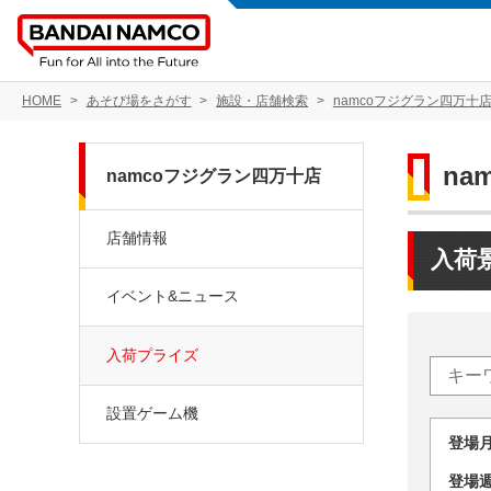
HOME
あそび場をさがす
施設・店舗検索
namcoフジグラン四万十
na
namcoフジグラン四万十店
店舗情報
入荷
イベント&ニュース
入荷プライズ
設置ゲーム機
登場
登場