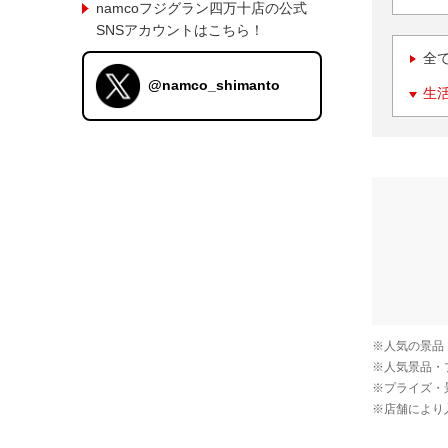
namcoフジグラン四万十店の公式
SNSアカウントはこちら！
全
@namco_shimanto
生