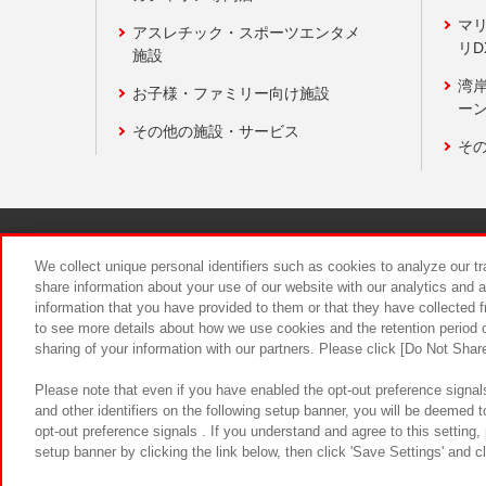
マ
アスレチック・スポーツエンタメ
リD
施設
湾
お子様・ファミリー向け施設
ーン
その他の施設・サービス
そ
関連会社
サステナビリティ
We collect unique personal identifiers such as cookies to analyze our t
share information about your use of our website with our analytics and 
information that you have provided to them or that they have collected f
食品のご提
to see more details about how we use cookies and the retention period o
sharing of your information with our partners. Please click [Do Not Shar
Please note that even if you have enabled the opt-out preference signals
and other identifiers on the following setup banner, you will be deemed 
opt-out preference signals . If you understand and agree to this setting
setup banner by clicking the link below, then click 'Save Settings' and c
©Bandai Namco Amusement Inc.
©Ba