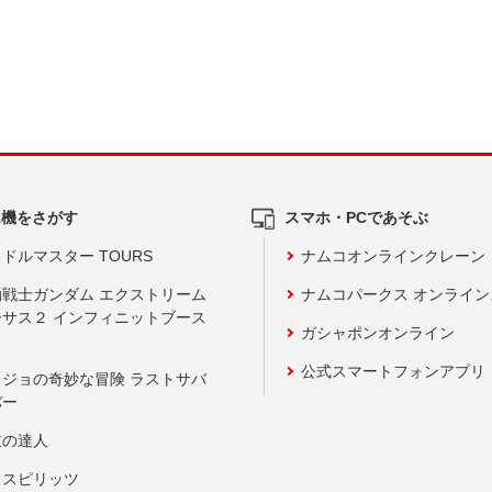
ム機をさがす
スマホ・PCであそぶ
ドルマスター TOURS
ナムコオンラインクレーン
動戦士ガンダム エクストリーム
ナムコパークス オンライ
ーサス２ インフィニットブース
ガシャポンオンライン
公式スマートフォンアプリ
ョジョの奇妙な冒険 ラストサバ
バー
鼓の達人
りスピリッツ