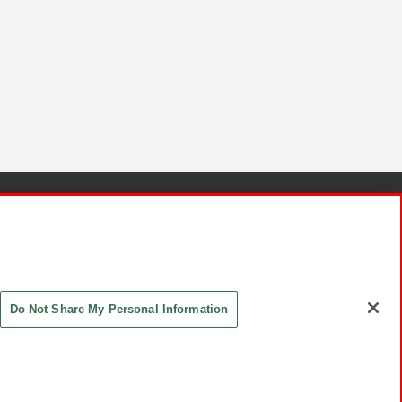
針と検証結果
お取引先さまとともに
お問い合わせ
Do Not Share My Personal Information
ASHIKI Co., Ltd. All Rights Reserved.