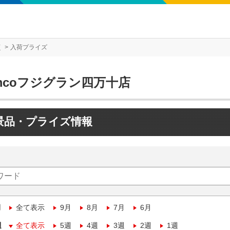
店
入荷プライズ
mcoフジグラン四万十店
景品・プライズ情報
月
全て表示
9月
8月
7月
6月
週
全て表示
5週
4週
3週
2週
1週