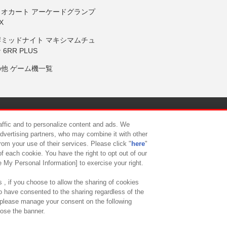
リオカート アーケードグランプ
X
岸ミッドナイト マキシマムチュ
 6RR PLUS
の他 ゲーム機一覧
サイトポリシー
プライバシーポリシー
ウェブアクセシビリティ方
raffic and to personalize content and ads. We
advertising partners, who may combine it with other
rom your use of their services. Please click "
here
"
供について
カスタマーハラスメント対応方針
よくあるご質問・
f each cookie. You have the right to opt out of our
e My Personal Information] to exercise your right.
 , if you choose to allow the sharing of cookies
to have consented to the sharing regardless of the
, please manage your consent on the following
lose the banner.
ndai Namco Amusement Lab Inc.
©Bandai Namco Experience Inc.
©HANAY