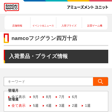
店舗情報
イベント&ニュース
入荷プライズ
設置ゲーム機
namcoフジグラン四万十店
入荷景品・プライズ情報
登場月
全て表示
9月
8月
7月
6月
登場週
全て表示
5週
4週
3週
2週
1週