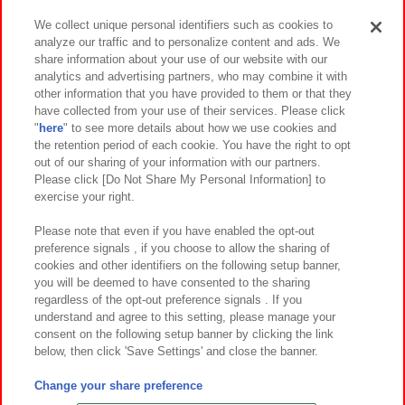
We collect unique personal identifiers such as cookies to
analyze our traffic and to personalize content and ads. We
イベント・キャンペーン
share information about your use of our website with our
analytics and advertising partners, who may combine it with
other information that you have provided to them or that they
have collected from your use of their services. Please click
"
here
" to see more details about how we use cookies and
関連会社
サステナビリティ
サイトポリシー
the retention period of each cookie. You have the right to opt
out of our sharing of your information with our partners.
プライバシーポリシー
ウェブアクセシビリティ方針と検証結果
Please click [Do Not Share My Personal Information] to
exercise your right.
お取引先さまとともに
食品のご提供について
カスタマーハラスメント対応方針
よくあるご質問・お問い合わせ
Please note that even if you have enabled the opt-out
preference signals , if you choose to allow the sharing of
cookies and other identifiers on the following setup banner,
you will be deemed to have consented to the sharing
regardless of the opt-out preference signals . If you
understand and agree to this setting, please manage your
consent on the following setup banner by clicking the link
below, then click 'Save Settings' and close the banner.
©Bandai Namco Amusement Inc.
©Bandai Namco Amusement Lab Inc.
Change your share preference
©Bandai Namco Experience Inc.