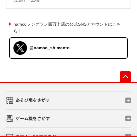
namcoフジグラン四万十店の公式SNSアカウントはこち
ら！
@namco_shimanto
先
あそび場をさがす
ゲーム機をさがす
スマホ・PCであそぶ