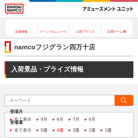
店舗情報
イベント&ニュース
入荷プライズ
設置ゲーム機
namcoフジグラン四万十店
入荷景品・プライズ情報
登場月
全て表示
9月
8月
7月
6月
登場週
全て表示
5週
4週
3週
2週
1週