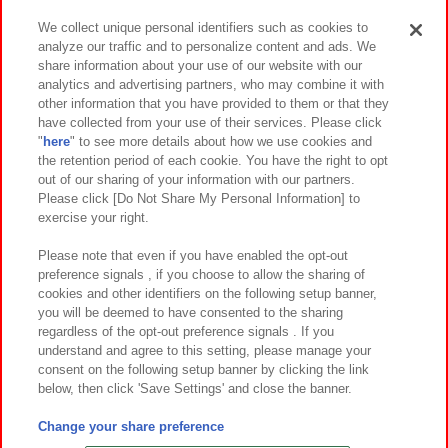
We collect unique personal identifiers such as cookies to
analyze our traffic and to personalize content and ads. We
イベント・キャンペーン
share information about your use of our website with our
analytics and advertising partners, who may combine it with
other information that you have provided to them or that they
have collected from your use of their services. Please click
"
here
" to see more details about how we use cookies and
関連会社
サステナビリティ
サイトポリシー
the retention period of each cookie. You have the right to opt
out of our sharing of your information with our partners.
プライバシーポリシー
ウェブアクセシビリティ方針と検証結果
Please click [Do Not Share My Personal Information] to
exercise your right.
お取引先さまとともに
食品のご提供について
カスタマーハラスメント対応方針
よくあるご質問・お問い合わせ
Please note that even if you have enabled the opt-out
preference signals , if you choose to allow the sharing of
cookies and other identifiers on the following setup banner,
you will be deemed to have consented to the sharing
regardless of the opt-out preference signals . If you
understand and agree to this setting, please manage your
consent on the following setup banner by clicking the link
below, then click 'Save Settings' and close the banner.
©Bandai Namco Amusement Inc.
©Bandai Namco Amusement Lab Inc.
Change your share preference
©Bandai Namco Experience Inc.