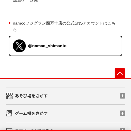
namcoフジグラン四万十店の公式SNSアカウントはこち
ら！
@namco_shimanto
先
あそび場をさがす
ゲーム機をさがす
スマホ・PCであそぶ