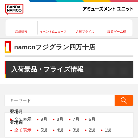
店舗情報
イベント&ニュース
入荷プライズ
設置ゲーム機
namcoフジグラン四万十店
入荷景品・プライズ情報
登場月
全て表示
9月
8月
7月
6月
登場週
全て表示
5週
4週
3週
2週
1週