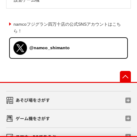
namcoフジグラン四万十店の公式SNSアカウントはこち
ら！
@namco_shimanto
先
あそび場をさがす
ゲーム機をさがす
スマホ・PCであそぶ