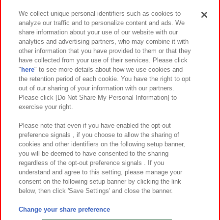
We collect unique personal identifiers such as cookies to
analyze our traffic and to personalize content and ads. We
イベント・キャンペーン
share information about your use of our website with our
analytics and advertising partners, who may combine it with
other information that you have provided to them or that they
have collected from your use of their services. Please click
"
here
" to see more details about how we use cookies and
関連会社
サステナビリティ
サイトポリシー
the retention period of each cookie. You have the right to opt
out of our sharing of your information with our partners.
プライバシーポリシー
ウェブアクセシビリティ方針と検証結果
Please click [Do Not Share My Personal Information] to
exercise your right.
お取引先さまとともに
食品のご提供について
カスタマーハラスメント対応方針
よくあるご質問・お問い合わせ
Please note that even if you have enabled the opt-out
preference signals , if you choose to allow the sharing of
cookies and other identifiers on the following setup banner,
you will be deemed to have consented to the sharing
regardless of the opt-out preference signals . If you
understand and agree to this setting, please manage your
consent on the following setup banner by clicking the link
below, then click 'Save Settings' and close the banner.
©Bandai Namco Amusement Inc.
©Bandai Namco Amusement Lab Inc.
Change your share preference
©Bandai Namco Experience Inc.