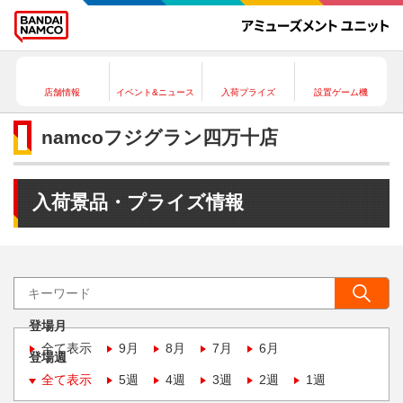
店舗情報
イベント&ニュース
入荷プライズ
設置ゲーム機
namcoフジグラン四万十店
入荷景品・プライズ情報
登場月
全て表示
9月
8月
7月
6月
登場週
全て表示
5週
4週
3週
2週
1週