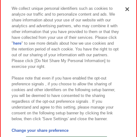
We collect unique personal identifiers such as cookies to
analyze our traffic and to personalize content and ads. We
イベント・キャンペーン
share information about your use of our website with our
analytics and advertising partners, who may combine it with
other information that you have provided to them or that they
have collected from your use of their services. Please click
"
here
" to see more details about how we use cookies and
関連会社
サステナビリティ
サイトポリシー
the retention period of each cookie. You have the right to opt
out of our sharing of your information with our partners.
プライバシーポリシー
ウェブアクセシビリティ方針と検証結果
Please click [Do Not Share My Personal Information] to
exercise your right.
お取引先さまとともに
食品のご提供について
カスタマーハラスメント対応方針
よくあるご質問・お問い合わせ
Please note that even if you have enabled the opt-out
preference signals , if you choose to allow the sharing of
cookies and other identifiers on the following setup banner,
you will be deemed to have consented to the sharing
regardless of the opt-out preference signals . If you
understand and agree to this setting, please manage your
consent on the following setup banner by clicking the link
below, then click 'Save Settings' and close the banner.
©Bandai Namco Amusement Inc.
©Bandai Namco Amusement Lab Inc.
Change your share preference
©Bandai Namco Experience Inc.