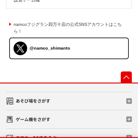
namcoフジグラン四万十店の公式SNSアカウントはこち
ら！
@namco_shimanto
先
あそび場をさがす
ゲーム機をさがす
スマホ・PCであそぶ