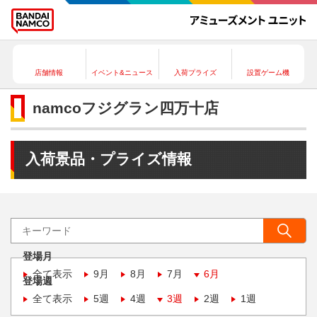
店舗情報
イベント&ニュース
入荷プライズ
設置ゲーム機
namcoフジグラン四万十店
入荷景品・プライズ情報
登場月
全て表示
9月
8月
7月
6月
登場週
全て表示
5週
4週
3週
2週
1週