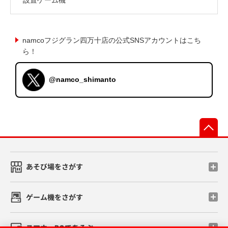
namcoフジグラン四万十店の公式SNSアカウントはこち
ら！
@namco_shimanto
先
あそび場をさがす
ゲーム機をさがす
スマホ・PCであそぶ