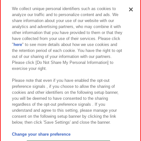
We collect unique personal identifiers such as cookies to
analyze our traffic and to personalize content and ads. We
イベント・キャンペーン
share information about your use of our website with our
analytics and advertising partners, who may combine it with
other information that you have provided to them or that they
have collected from your use of their services. Please click
"
here
" to see more details about how we use cookies and
関連会社
サステナビリティ
サイトポリシー
the retention period of each cookie. You have the right to opt
out of our sharing of your information with our partners.
プライバシーポリシー
ウェブアクセシビリティ方針と検証結果
Please click [Do Not Share My Personal Information] to
exercise your right.
お取引先さまとともに
食品のご提供について
カスタマーハラスメント対応方針
よくあるご質問・お問い合わせ
Please note that even if you have enabled the opt-out
preference signals , if you choose to allow the sharing of
cookies and other identifiers on the following setup banner,
you will be deemed to have consented to the sharing
regardless of the opt-out preference signals . If you
understand and agree to this setting, please manage your
consent on the following setup banner by clicking the link
below, then click 'Save Settings' and close the banner.
©Bandai Namco Amusement Inc.
©Bandai Namco Amusement Lab Inc.
Change your share preference
©Bandai Namco Experience Inc.