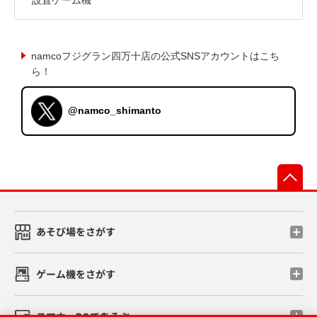
namcoフジグラン四万十店の公式SNSアカウントはこち
ら！
@namco_shimanto
先
あそび場をさがす
ゲーム機をさがす
スマホ・PCであそぶ