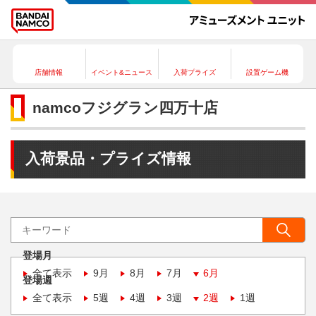
店舗情報
イベント&ニュース
入荷プライズ
設置ゲーム機
namcoフジグラン四万十店
入荷景品・プライズ情報
登場月
全て表示
9月
8月
7月
6月
登場週
全て表示
5週
4週
3週
2週
1週