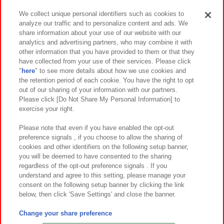
We collect unique personal identifiers such as cookies to
analyze our traffic and to personalize content and ads. We
イベント・キャンペーン
share information about your use of our website with our
analytics and advertising partners, who may combine it with
other information that you have provided to them or that they
have collected from your use of their services. Please click
"
here
" to see more details about how we use cookies and
関連会社
サステナビリティ
サイトポリシー
the retention period of each cookie. You have the right to opt
out of our sharing of your information with our partners.
プライバシーポリシー
ウェブアクセシビリティ方針と検証結果
Please click [Do Not Share My Personal Information] to
exercise your right.
お取引先さまとともに
食品のご提供について
カスタマーハラスメント対応方針
よくあるご質問・お問い合わせ
Please note that even if you have enabled the opt-out
preference signals , if you choose to allow the sharing of
cookies and other identifiers on the following setup banner,
you will be deemed to have consented to the sharing
regardless of the opt-out preference signals . If you
understand and agree to this setting, please manage your
consent on the following setup banner by clicking the link
below, then click 'Save Settings' and close the banner.
©Bandai Namco Amusement Inc.
©Bandai Namco Amusement Lab Inc.
Change your share preference
©Bandai Namco Experience Inc.