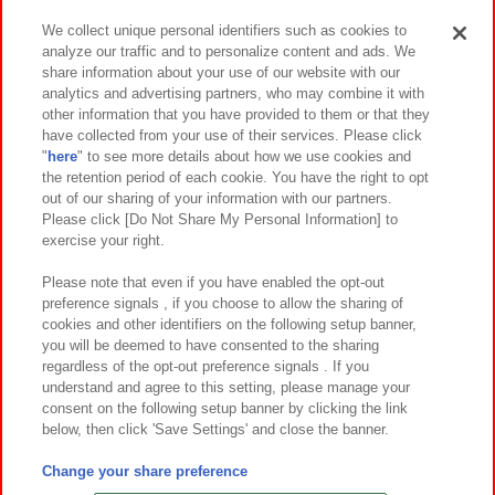
We collect unique personal identifiers such as cookies to
analyze our traffic and to personalize content and ads. We
イベント・キャンペーン
share information about your use of our website with our
analytics and advertising partners, who may combine it with
other information that you have provided to them or that they
have collected from your use of their services. Please click
"
here
" to see more details about how we use cookies and
関連会社
サステナビリティ
サイトポリシー
the retention period of each cookie. You have the right to opt
out of our sharing of your information with our partners.
プライバシーポリシー
ウェブアクセシビリティ方針と検証結果
Please click [Do Not Share My Personal Information] to
exercise your right.
お取引先さまとともに
食品のご提供について
カスタマーハラスメント対応方針
よくあるご質問・お問い合わせ
Please note that even if you have enabled the opt-out
preference signals , if you choose to allow the sharing of
cookies and other identifiers on the following setup banner,
you will be deemed to have consented to the sharing
regardless of the opt-out preference signals . If you
understand and agree to this setting, please manage your
consent on the following setup banner by clicking the link
below, then click 'Save Settings' and close the banner.
©Bandai Namco Amusement Inc.
©Bandai Namco Amusement Lab Inc.
Change your share preference
©Bandai Namco Experience Inc.