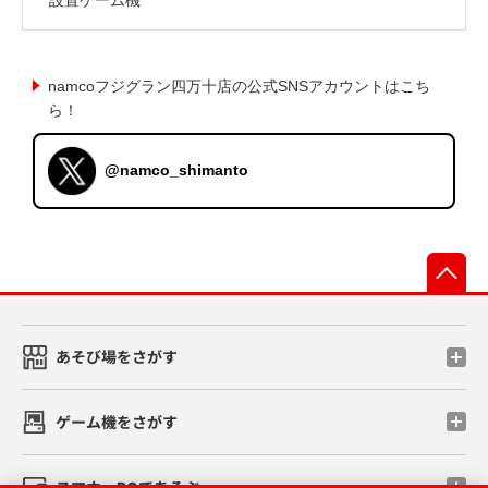
namcoフジグラン四万十店の公式SNSアカウントはこち
ら！
@namco_shimanto
先
あそび場をさがす
ゲーム機をさがす
スマホ・PCであそぶ