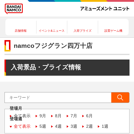
店舗情報
イベント&ニュース
入荷プライズ
設置ゲーム機
namcoフジグラン四万十店
入荷景品・プライズ情報
登場月
全て表示
9月
8月
7月
6月
登場週
全て表示
5週
4週
3週
2週
1週