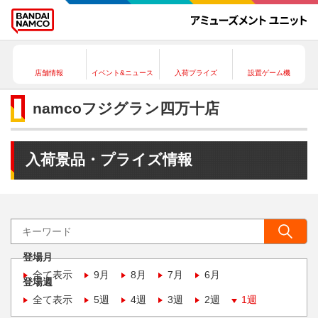
店舗情報
イベント&ニュース
入荷プライズ
設置ゲーム機
namcoフジグラン四万十店
入荷景品・プライズ情報
登場月
全て表示
9月
8月
7月
6月
登場週
全て表示
5週
4週
3週
2週
1週