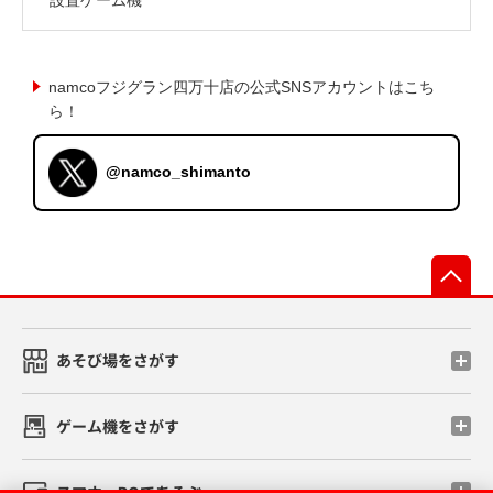
namcoフジグラン四万十店の公式SNSアカウントはこち
ら！
@namco_shimanto
先
あそび場をさがす
ゲーム機をさがす
スマホ・PCであそぶ