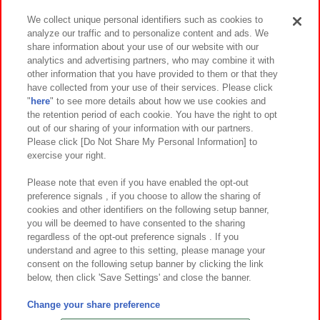
We collect unique personal identifiers such as cookies to
analyze our traffic and to personalize content and ads. We
イベント・キャンペーン
share information about your use of our website with our
analytics and advertising partners, who may combine it with
other information that you have provided to them or that they
have collected from your use of their services. Please click
"
here
" to see more details about how we use cookies and
関連会社
サステナビリティ
サイトポリシー
the retention period of each cookie. You have the right to opt
out of our sharing of your information with our partners.
プライバシーポリシー
ウェブアクセシビリティ方針と検証結果
Please click [Do Not Share My Personal Information] to
exercise your right.
お取引先さまとともに
食品のご提供について
カスタマーハラスメント対応方針
よくあるご質問・お問い合わせ
Please note that even if you have enabled the opt-out
preference signals , if you choose to allow the sharing of
cookies and other identifiers on the following setup banner,
you will be deemed to have consented to the sharing
regardless of the opt-out preference signals . If you
understand and agree to this setting, please manage your
consent on the following setup banner by clicking the link
below, then click 'Save Settings' and close the banner.
©Bandai Namco Amusement Inc.
©Bandai Namco Amusement Lab Inc.
Change your share preference
©Bandai Namco Experience Inc.