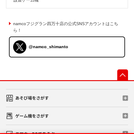
namcoフジグラン四万十店の公式SNSアカウントはこち
ら！
@namco_shimanto
先
あそび場をさがす
ゲーム機をさがす
スマホ・PCであそぶ