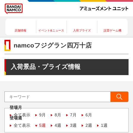
店舗情報
イベント&ニュース
入荷プライズ
設置ゲーム機
namcoフジグラン四万十店
入荷景品・プライズ情報
登場月
全て表示
9月
8月
7月
6月
登場週
全て表示
5週
4週
3週
2週
1週