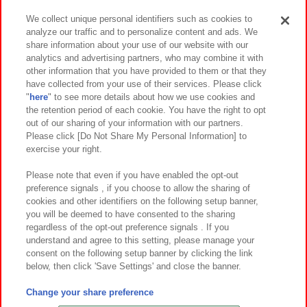
We collect unique personal identifiers such as cookies to
analyze our traffic and to personalize content and ads. We
イベント・キャンペーン
share information about your use of our website with our
analytics and advertising partners, who may combine it with
other information that you have provided to them or that they
have collected from your use of their services. Please click
"
here
" to see more details about how we use cookies and
関連会社
サステナビリティ
サイトポリシー
the retention period of each cookie. You have the right to opt
out of our sharing of your information with our partners.
プライバシーポリシー
ウェブアクセシビリティ方針と検証結果
Please click [Do Not Share My Personal Information] to
exercise your right.
お取引先さまとともに
食品のご提供について
カスタマーハラスメント対応方針
よくあるご質問・お問い合わせ
Please note that even if you have enabled the opt-out
preference signals , if you choose to allow the sharing of
cookies and other identifiers on the following setup banner,
you will be deemed to have consented to the sharing
regardless of the opt-out preference signals . If you
understand and agree to this setting, please manage your
consent on the following setup banner by clicking the link
below, then click 'Save Settings' and close the banner.
©Bandai Namco Amusement Inc.
©Bandai Namco Amusement Lab Inc.
Change your share preference
©Bandai Namco Experience Inc.