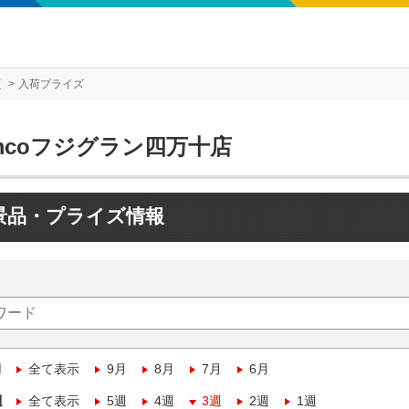
店
入荷プライズ
mcoフジグラン四万十店
景品・プライズ情報
月
全て表示
9月
8月
7月
6月
週
全て表示
5週
4週
3週
2週
1週