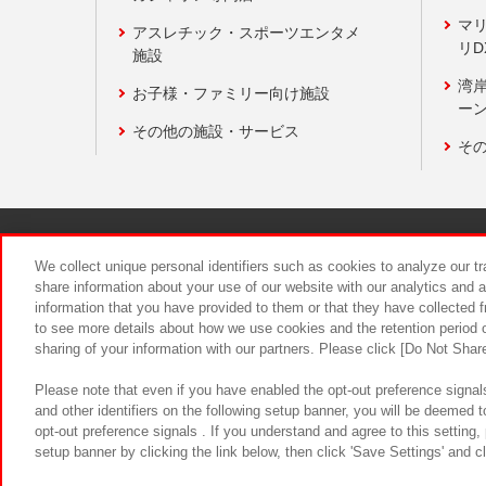
マ
アスレチック・スポーツエンタメ
リD
施設
湾
お子様・ファミリー向け施設
ーン
その他の施設・サービス
そ
関連会社
サステナビリティ
We collect unique personal identifiers such as cookies to analyze our t
share information about your use of our website with our analytics and 
information that you have provided to them or that they have collected f
食品のご提
to see more details about how we use cookies and the retention period o
sharing of your information with our partners. Please click [Do Not Shar
Please note that even if you have enabled the opt-out preference signals
and other identifiers on the following setup banner, you will be deemed 
opt-out preference signals . If you understand and agree to this setting
setup banner by clicking the link below, then click 'Save Settings' and c
©Bandai Namco Amusement Inc.
©Ba