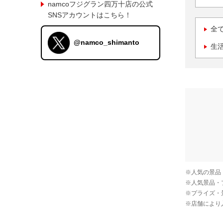
namcoフジグラン四万十店の公式
SNSアカウントはこちら！
全
@namco_shimanto
生