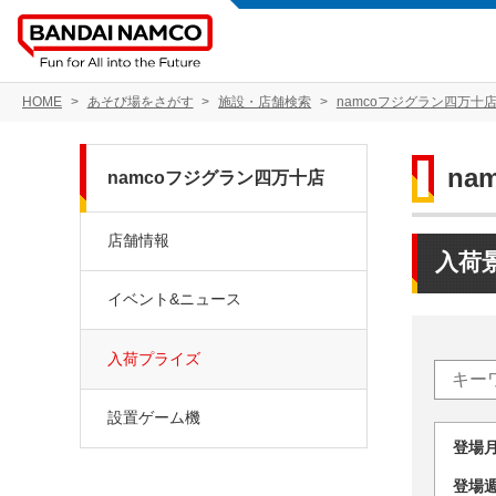
HOME
あそび場をさがす
施設・店舗検索
namcoフジグラン四万十
na
namcoフジグラン四万十店
店舗情報
入荷
イベント&ニュース
入荷プライズ
設置ゲーム機
登場
登場