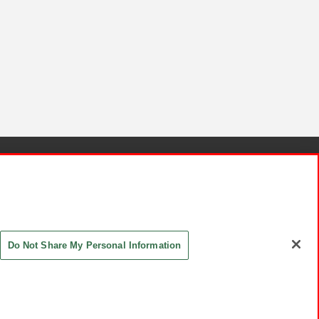
針と検証結果
お取引先さまとともに
お問い合わせ
Do Not Share My Personal Information
ASHIKI Co., Ltd. All Rights Reserved.