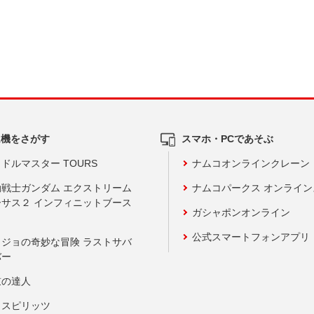
ム機をさがす
スマホ・PCであそぶ
ドルマスター TOURS
ナムコオンラインクレーン
動戦士ガンダム エクストリーム
ナムコパークス オンライ
ーサス２ インフィニットブース
ガシャポンオンライン
公式スマートフォンアプリ
ョジョの奇妙な冒険 ラストサバ
バー
鼓の達人
りスピリッツ