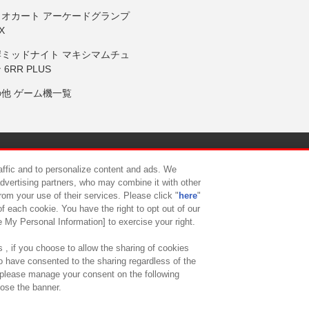
リオカート アーケードグランプ
X
岸ミッドナイト マキシマムチュ
 6RR PLUS
の他 ゲーム機一覧
サイトポリシー
プライバシーポリシー
ウェブアクセシビリティ方
raffic and to personalize content and ads. We
advertising partners, who may combine it with other
rom your use of their services. Please click "
here
"
供について
カスタマーハラスメント対応方針
よくあるご質問・
f each cookie. You have the right to opt out of our
e My Personal Information] to exercise your right.
 , if you choose to allow the sharing of cookies
to have consented to the sharing regardless of the
, please manage your consent on the following
lose the banner.
ndai Namco Amusement Lab Inc.
©Bandai Namco Experience Inc.
©HANAY