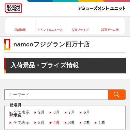
店舗情報
イベント&ニュース
入荷プライズ
設置ゲーム機
namcoフジグラン四万十店
入荷景品・プライズ情報
登場月
全て表示
9月
8月
7月
6月
登場週
全て表示
5週
4週
3週
2週
1週