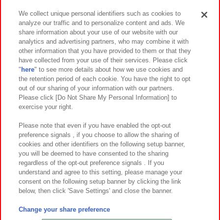
We collect unique personal identifiers such as cookies to
analyze our traffic and to personalize content and ads. We
イベント・キャンペーン
share information about your use of our website with our
analytics and advertising partners, who may combine it with
other information that you have provided to them or that they
have collected from your use of their services. Please click
"
here
" to see more details about how we use cookies and
関連会社
サステナビリティ
サイトポリシー
the retention period of each cookie. You have the right to opt
out of our sharing of your information with our partners.
プライバシーポリシー
ウェブアクセシビリティ方針と検証結果
Please click [Do Not Share My Personal Information] to
exercise your right.
お取引先さまとともに
食品のご提供について
カスタマーハラスメント対応方針
よくあるご質問・お問い合わせ
Please note that even if you have enabled the opt-out
preference signals , if you choose to allow the sharing of
cookies and other identifiers on the following setup banner,
you will be deemed to have consented to the sharing
regardless of the opt-out preference signals . If you
understand and agree to this setting, please manage your
consent on the following setup banner by clicking the link
below, then click 'Save Settings' and close the banner.
©Bandai Namco Amusement Inc.
©Bandai Namco Amusement Lab Inc.
Change your share preference
©Bandai Namco Experience Inc.