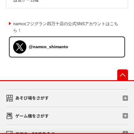
namcoフジグラン四万十店の公式SNSアカウントはこち
ら！
@namco_shimanto
先
あそび場をさがす
ゲーム機をさがす
スマホ・PCであそぶ