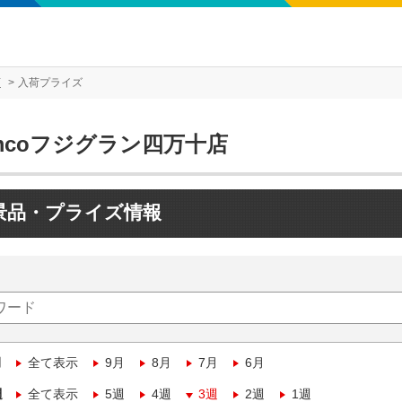
店
入荷プライズ
mcoフジグラン四万十店
景品・プライズ情報
月
全て表示
9月
8月
7月
6月
週
全て表示
5週
4週
3週
2週
1週