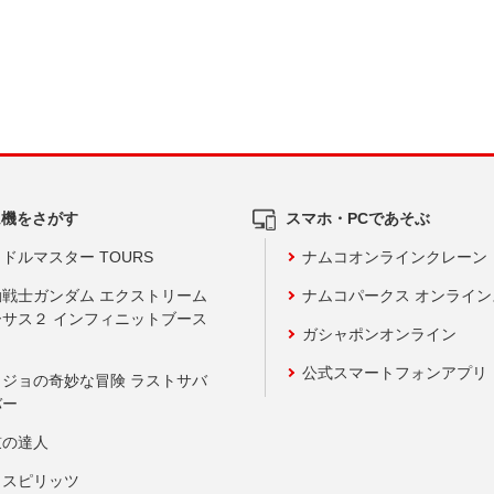
ム機をさがす
スマホ・PCであそぶ
ドルマスター TOURS
ナムコオンラインクレーン
動戦士ガンダム エクストリーム
ナムコパークス オンライ
ーサス２ インフィニットブース
ガシャポンオンライン
公式スマートフォンアプリ
ョジョの奇妙な冒険 ラストサバ
バー
鼓の達人
りスピリッツ