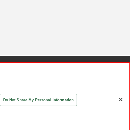
針と検証結果
お取引先さまとともに
お問い合わせ
Do Not Share My Personal Information
ASHIKI Co., Ltd. All Rights Reserved.