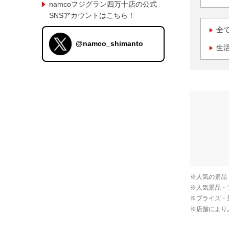
namcoフジグラン四万十店の公式
SNSアカウントはこちら！
全
@namco_shimanto
生