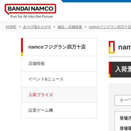
HOME
あそび場をさがす
施設・店舗検索
namcoフジグラン四万十
na
namcoフジグラン四万十店
店舗情報
入荷
イベント&ニュース
入荷プライズ
設置ゲーム機
登場
登場