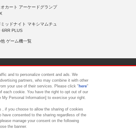
リオカート アーケードグランプ
X
岸ミッドナイト マキシマムチュ
 6RR PLUS
の他 ゲーム機一覧
サイトポリシー
プライバシーポリシー
ウェブアクセシビリティ方
raffic and to personalize content and ads. We
advertising partners, who may combine it with other
rom your use of their services. Please click "
here
"
供について
カスタマーハラスメント対応方針
よくあるご質問・
f each cookie. You have the right to opt out of our
e My Personal Information] to exercise your right.
 , if you choose to allow the sharing of cookies
to have consented to the sharing regardless of the
, please manage your consent on the following
lose the banner.
ndai Namco Amusement Lab Inc.
©Bandai Namco Experience Inc.
©HANAY