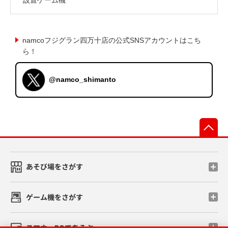
namcoフジグラン四万十店の公式SNSアカウントはこち
ら！
@namco_shimanto
先
あそび場をさがす
ゲーム機をさがす
スマホ・PCであそぶ