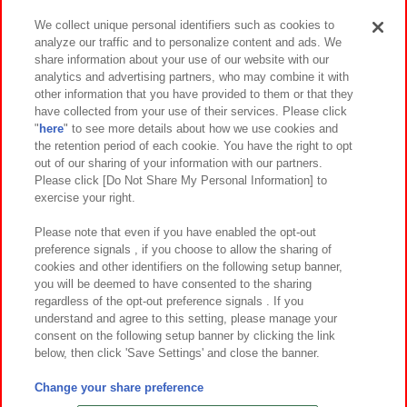
We collect unique personal identifiers such as cookies to
analyze our traffic and to personalize content and ads. We
イベント・キャンペーン
share information about your use of our website with our
analytics and advertising partners, who may combine it with
other information that you have provided to them or that they
have collected from your use of their services. Please click
"
here
" to see more details about how we use cookies and
関連会社
サステナビリティ
サイトポリシー
the retention period of each cookie. You have the right to opt
out of our sharing of your information with our partners.
プライバシーポリシー
ウェブアクセシビリティ方針と検証結果
Please click [Do Not Share My Personal Information] to
exercise your right.
お取引先さまとともに
食品のご提供について
カスタマーハラスメント対応方針
よくあるご質問・お問い合わせ
Please note that even if you have enabled the opt-out
preference signals , if you choose to allow the sharing of
cookies and other identifiers on the following setup banner,
you will be deemed to have consented to the sharing
regardless of the opt-out preference signals . If you
understand and agree to this setting, please manage your
consent on the following setup banner by clicking the link
below, then click 'Save Settings' and close the banner.
©Bandai Namco Amusement Inc.
©Bandai Namco Amusement Lab Inc.
Change your share preference
©Bandai Namco Experience Inc.