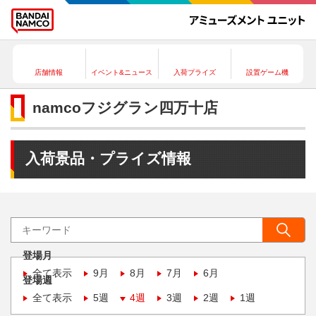
店舗情報
イベント&ニュース
入荷プライズ
設置ゲーム機
namcoフジグラン四万十店
入荷景品・プライズ情報
登場月
全て表示
9月
8月
7月
6月
登場週
全て表示
5週
4週
3週
2週
1週