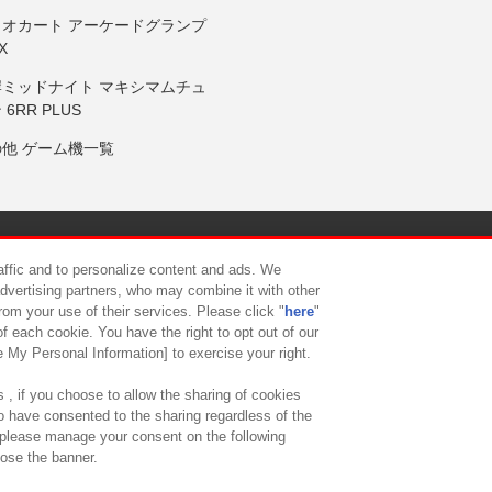
リオカート アーケードグランプ
X
岸ミッドナイト マキシマムチュ
 6RR PLUS
の他 ゲーム機一覧
サイトポリシー
プライバシーポリシー
ウェブアクセシビリティ方
raffic and to personalize content and ads. We
advertising partners, who may combine it with other
rom your use of their services. Please click "
here
"
供について
カスタマーハラスメント対応方針
よくあるご質問・
f each cookie. You have the right to opt out of our
e My Personal Information] to exercise your right.
 , if you choose to allow the sharing of cookies
to have consented to the sharing regardless of the
, please manage your consent on the following
lose the banner.
ndai Namco Amusement Lab Inc.
©Bandai Namco Experience Inc.
©HANAY