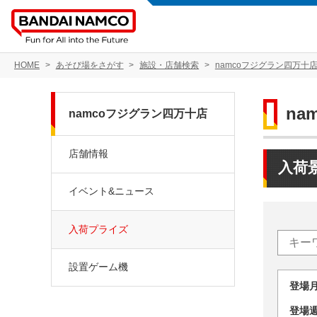
HOME
あそび場をさがす
施設・店舗検索
namcoフジグラン四万十
na
namcoフジグラン四万十店
店舗情報
入荷
イベント&ニュース
入荷プライズ
設置ゲーム機
登場
登場