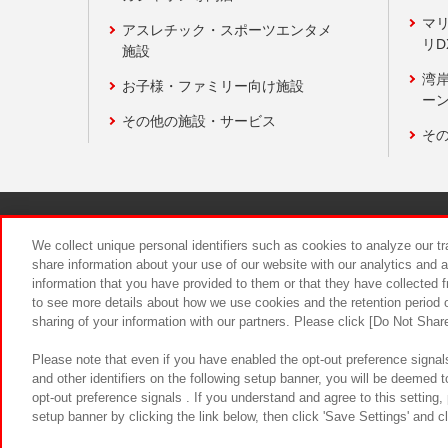
マ
アスレチック・スポーツエンタメ
リD
施設
湾
お子様・ファミリー向け施設
ーン
その他の施設・サービス
そ
関連会社
サステナビリティ
We collect unique personal identifiers such as cookies to analyze our t
share information about your use of our website with our analytics and 
information that you have provided to them or that they have collected f
食品のご提
to see more details about how we use cookies and the retention period o
sharing of your information with our partners. Please click [Do Not Shar
Please note that even if you have enabled the opt-out preference signals
and other identifiers on the following setup banner, you will be deemed 
opt-out preference signals . If you understand and agree to this setting
setup banner by clicking the link below, then click 'Save Settings' and c
©Bandai Namco Amusement Inc.
©Ba