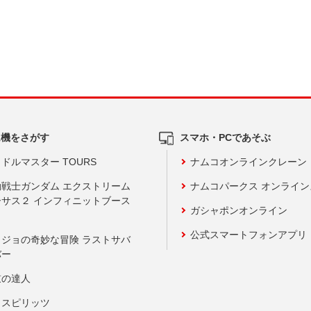
ム機をさがす
スマホ・PCであそぶ
ドルマスター TOURS
ナムコオンラインクレーン
動戦士ガンダム エクストリーム
ナムコパークス オンライ
ーサス２ インフィニットブース
ガシャポンオンライン
公式スマートフォンアプリ
ョジョの奇妙な冒険 ラストサバ
バー
鼓の達人
りスピリッツ