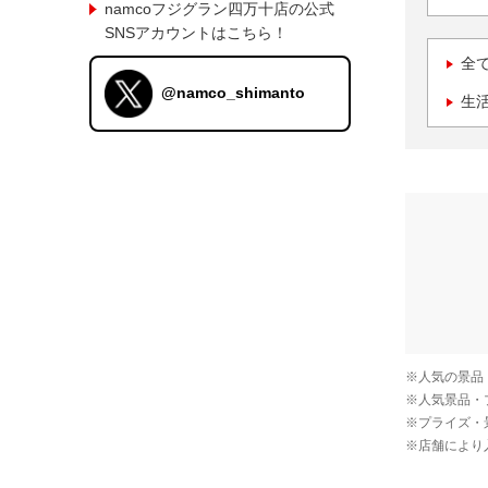
namcoフジグラン四万十店の公式
SNSアカウントはこちら！
全
@namco_shimanto
生