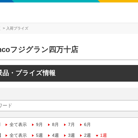
店
入荷プライズ
mcoフジグラン四万十店
景品・プライズ情報
月
全て表示
9月
8月
7月
6月
週
全て表示
5週
4週
3週
2週
1週