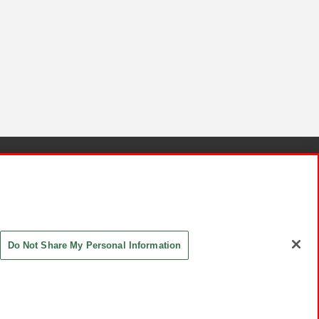
針と検証結果
お取引先さまとともに
お問い合わせ
Do Not Share My Personal Information
ASHIKI Co., Ltd. All Rights Reserved.