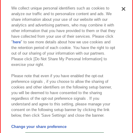
We collect unique personal identifiers such as cookies to
analyze our traffic and to personalize content and ads. We
イベント・キャンペーン
share information about your use of our website with our
analytics and advertising partners, who may combine it with
other information that you have provided to them or that they
have collected from your use of their services. Please click
"
here
" to see more details about how we use cookies and
関連会社
サステナビリティ
サイトポリシー
the retention period of each cookie. You have the right to opt
out of our sharing of your information with our partners.
プライバシーポリシー
ウェブアクセシビリティ方針と検証結果
Please click [Do Not Share My Personal Information] to
exercise your right.
お取引先さまとともに
食品のご提供について
カスタマーハラスメント対応方針
よくあるご質問・お問い合わせ
Please note that even if you have enabled the opt-out
preference signals , if you choose to allow the sharing of
cookies and other identifiers on the following setup banner,
you will be deemed to have consented to the sharing
regardless of the opt-out preference signals . If you
understand and agree to this setting, please manage your
consent on the following setup banner by clicking the link
below, then click 'Save Settings' and close the banner.
©Bandai Namco Amusement Inc.
©Bandai Namco Amusement Lab Inc.
Change your share preference
©Bandai Namco Experience Inc.