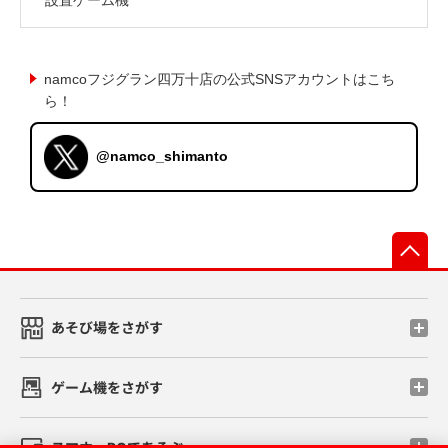
namcoフジグラン四万十店の公式SNSアカウントはこち
ら！
@namco_shimanto
先
あそび場をさがす
ゲーム機をさがす
スマホ・PCであそぶ