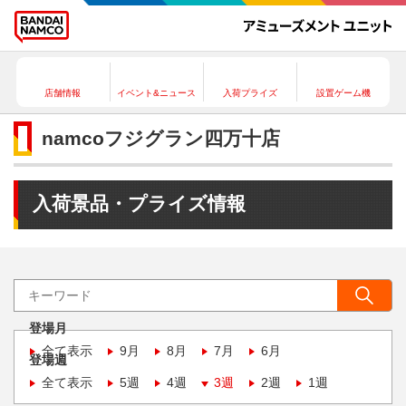
店舗情報
イベント&ニュース
入荷プライズ
設置ゲーム機
namcoフジグラン四万十店
入荷景品・プライズ情報
登場月
全て表示
9月
8月
7月
6月
登場週
全て表示
5週
4週
3週
2週
1週