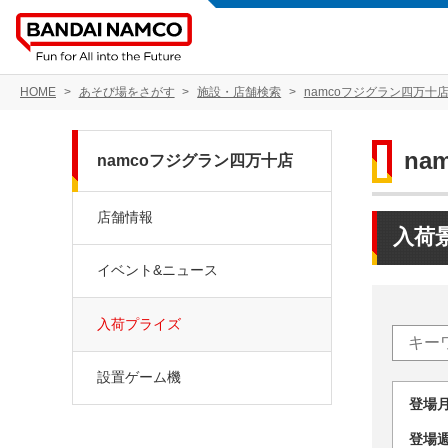
HOME
あそび場をさがす
施設・店舗検索
namcoフジグラン四万十
na
namcoフジグラン四万十店
店舗情報
入荷
イベント&ニュース
入荷プライズ
設置ゲーム機
登場
登場