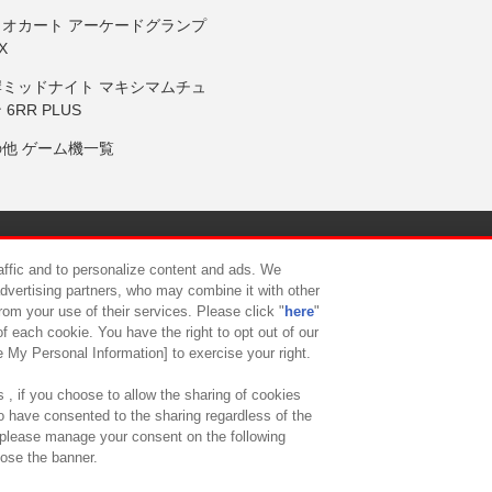
リオカート アーケードグランプ
X
岸ミッドナイト マキシマムチュ
 6RR PLUS
の他 ゲーム機一覧
サイトポリシー
プライバシーポリシー
ウェブアクセシビリティ方
raffic and to personalize content and ads. We
advertising partners, who may combine it with other
rom your use of their services. Please click "
here
"
供について
カスタマーハラスメント対応方針
よくあるご質問・
f each cookie. You have the right to opt out of our
e My Personal Information] to exercise your right.
 , if you choose to allow the sharing of cookies
to have consented to the sharing regardless of the
, please manage your consent on the following
lose the banner.
ndai Namco Amusement Lab Inc.
©Bandai Namco Experience Inc.
©HANAY