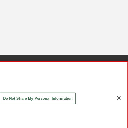
針と検証結果
お取引先さまとともに
お問い合わせ
Do Not Share My Personal Information
ASHIKI Co., Ltd. All Rights Reserved.