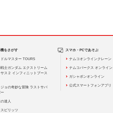
ム機をさがす
スマホ・PCであそぶ
ドルマスター TOURS
ナムコオンラインクレーン
動戦士ガンダム エクストリーム
ナムコパークス オンライ
ーサス２ インフィニットブース
ガシャポンオンライン
公式スマートフォンアプリ
ョジョの奇妙な冒険 ラストサバ
バー
鼓の達人
りスピリッツ