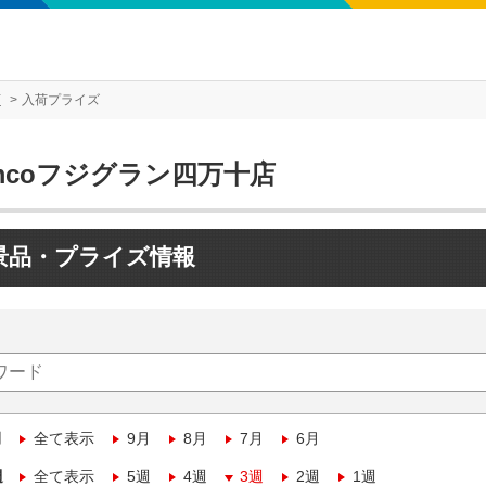
店
入荷プライズ
mcoフジグラン四万十店
景品・プライズ情報
月
全て表示
9月
8月
7月
6月
週
全て表示
5週
4週
3週
2週
1週