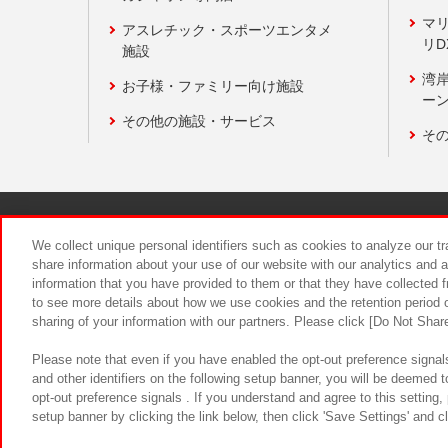
マ
アスレチック・スポーツエンタメ
リD
施設
湾
お子様・ファミリー向け施設
ーン
その他の施設・サービス
そ
関連会社
サステナビリティ
We collect unique personal identifiers such as cookies to analyze our t
share information about your use of our website with our analytics and 
information that you have provided to them or that they have collected f
食品のご提
to see more details about how we use cookies and the retention period o
sharing of your information with our partners. Please click [Do Not Shar
Please note that even if you have enabled the opt-out preference signals
and other identifiers on the following setup banner, you will be deemed 
opt-out preference signals . If you understand and agree to this setting
setup banner by clicking the link below, then click 'Save Settings' and c
©Bandai Namco Amusement Inc.
©Ba