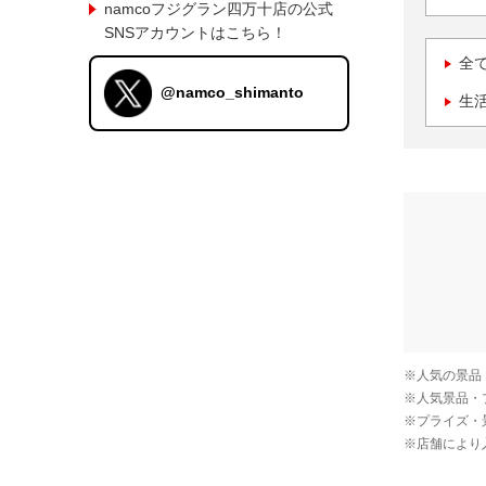
namcoフジグラン四万十店の公式
SNSアカウントはこちら！
全
@namco_shimanto
生