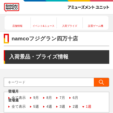
店舗情報
イベント&ニュース
入荷プライズ
設置ゲーム機
namcoフジグラン四万十店
入荷景品・プライズ情報
登場月
全て表示
9月
8月
7月
6月
登場週
全て表示
5週
4週
3週
2週
1週