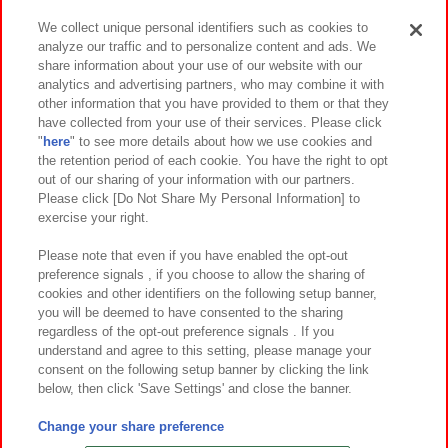
We collect unique personal identifiers such as cookies to
analyze our traffic and to personalize content and ads. We
イベント・キャンペーン
share information about your use of our website with our
analytics and advertising partners, who may combine it with
other information that you have provided to them or that they
have collected from your use of their services. Please click
"
here
" to see more details about how we use cookies and
関連会社
サステナビリティ
サイトポリシー
the retention period of each cookie. You have the right to opt
out of our sharing of your information with our partners.
プライバシーポリシー
ウェブアクセシビリティ方針と検証結果
Please click [Do Not Share My Personal Information] to
exercise your right.
お取引先さまとともに
食品のご提供について
カスタマーハラスメント対応方針
よくあるご質問・お問い合わせ
Please note that even if you have enabled the opt-out
preference signals , if you choose to allow the sharing of
cookies and other identifiers on the following setup banner,
you will be deemed to have consented to the sharing
regardless of the opt-out preference signals . If you
understand and agree to this setting, please manage your
consent on the following setup banner by clicking the link
below, then click 'Save Settings' and close the banner.
©Bandai Namco Amusement Inc.
©Bandai Namco Amusement Lab Inc.
Change your share preference
©Bandai Namco Experience Inc.