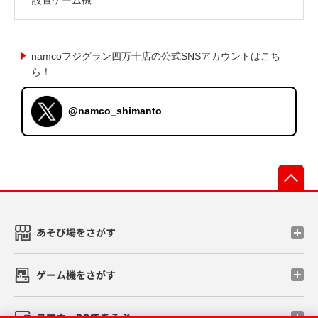
namcoフジグラン四万十店の公式SNSアカウントはこち
ら！
@namco_shimanto
先
あそび場をさがす
ゲーム機をさがす
スマホ・PCであそぶ