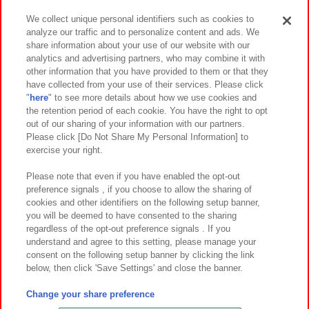
We collect unique personal identifiers such as cookies to
analyze our traffic and to personalize content and ads. We
イベント・キャンペーン
share information about your use of our website with our
analytics and advertising partners, who may combine it with
other information that you have provided to them or that they
have collected from your use of their services. Please click
"
here
" to see more details about how we use cookies and
関連会社
サステナビリティ
サイトポリシー
the retention period of each cookie. You have the right to opt
out of our sharing of your information with our partners.
プライバシーポリシー
ウェブアクセシビリティ方針と検証結果
Please click [Do Not Share My Personal Information] to
exercise your right.
お取引先さまとともに
食品のご提供について
カスタマーハラスメント対応方針
よくあるご質問・お問い合わせ
Please note that even if you have enabled the opt-out
preference signals , if you choose to allow the sharing of
cookies and other identifiers on the following setup banner,
you will be deemed to have consented to the sharing
regardless of the opt-out preference signals . If you
understand and agree to this setting, please manage your
consent on the following setup banner by clicking the link
below, then click 'Save Settings' and close the banner.
©Bandai Namco Amusement Inc.
©Bandai Namco Amusement Lab Inc.
Change your share preference
©Bandai Namco Experience Inc.