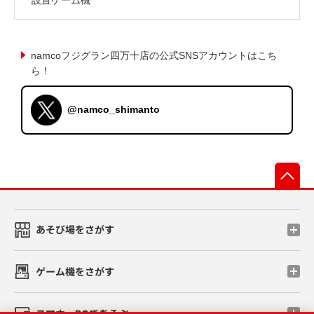
namcoフジグラン四万十店の公式SNSアカウントはこち
ら！
@namco_shimanto
先
あそび場をさがす
ゲーム機をさがす
スマホ・PCであそぶ