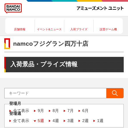
店舗情報
イベント&ニュース
入荷プライズ
設置ゲーム機
namcoフジグラン四万十店
入荷景品・プライズ情報
登場月
全て表示
9月
8月
7月
6月
登場週
全て表示
5週
4週
3週
2週
1週