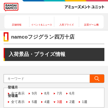
店舗情報
イベント&ニュース
入荷プライズ
設置ゲーム機
namcoフジグラン四万十店
入荷景品・プライズ情報
登場月
全て表示
9月
8月
7月
6月
登場週
全て表示
5週
4週
3週
2週
1週