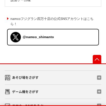
namcoフジグラン四万十店の公式SNSアカウントはこち
ら！
@namco_shimanto
先
あそび場をさがす
ゲーム機をさがす
スマホ・PCであそぶ