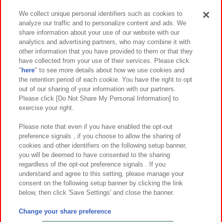
We collect unique personal identifiers such as cookies to
analyze our traffic and to personalize content and ads. We
イベント・キャンペーン
share information about your use of our website with our
analytics and advertising partners, who may combine it with
other information that you have provided to them or that they
have collected from your use of their services. Please click
"
here
" to see more details about how we use cookies and
関連会社
サステナビリティ
サイトポリシー
the retention period of each cookie. You have the right to opt
out of our sharing of your information with our partners.
プライバシーポリシー
ウェブアクセシビリティ方針と検証結果
Please click [Do Not Share My Personal Information] to
exercise your right.
お取引先さまとともに
食品のご提供について
カスタマーハラスメント対応方針
よくあるご質問・お問い合わせ
Please note that even if you have enabled the opt-out
preference signals , if you choose to allow the sharing of
cookies and other identifiers on the following setup banner,
you will be deemed to have consented to the sharing
regardless of the opt-out preference signals . If you
understand and agree to this setting, please manage your
consent on the following setup banner by clicking the link
below, then click 'Save Settings' and close the banner.
©Bandai Namco Amusement Inc.
©Bandai Namco Amusement Lab Inc.
Change your share preference
©Bandai Namco Experience Inc.