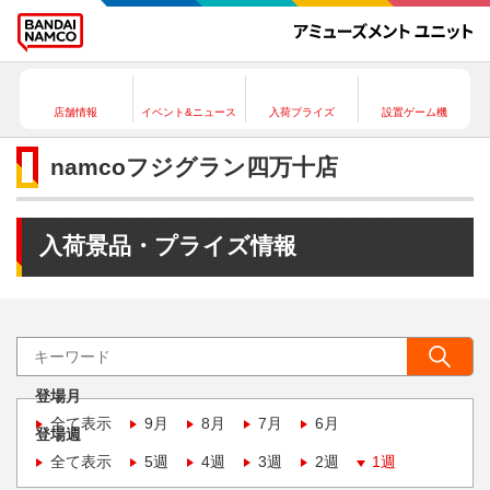
店舗情報
イベント&ニュース
入荷プライズ
設置ゲーム機
namcoフジグラン四万十店
入荷景品・プライズ情報
登場月
全て表示
9月
8月
7月
6月
登場週
全て表示
5週
4週
3週
2週
1週