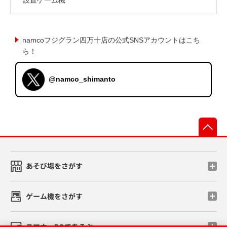
namcoフジグラン四万十店の公式SNSアカウントはこち
ら！
@namco_shimanto
先
あそび場をさがす
ゲーム機をさがす
スマホ・PCであそぶ