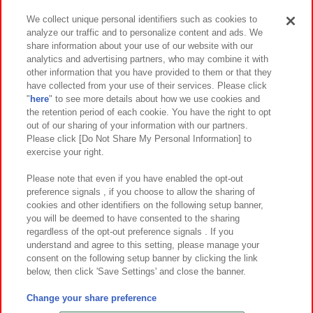
We collect unique personal identifiers such as cookies to
analyze our traffic and to personalize content and ads. We
イベント・キャンペーン
share information about your use of our website with our
analytics and advertising partners, who may combine it with
other information that you have provided to them or that they
have collected from your use of their services. Please click
"
here
" to see more details about how we use cookies and
関連会社
サステナビリティ
サイトポリシー
the retention period of each cookie. You have the right to opt
out of our sharing of your information with our partners.
プライバシーポリシー
ウェブアクセシビリティ方針と検証結果
Please click [Do Not Share My Personal Information] to
exercise your right.
お取引先さまとともに
食品のご提供について
カスタマーハラスメント対応方針
よくあるご質問・お問い合わせ
Please note that even if you have enabled the opt-out
preference signals , if you choose to allow the sharing of
cookies and other identifiers on the following setup banner,
you will be deemed to have consented to the sharing
regardless of the opt-out preference signals . If you
understand and agree to this setting, please manage your
consent on the following setup banner by clicking the link
below, then click 'Save Settings' and close the banner.
©Bandai Namco Amusement Inc.
©Bandai Namco Amusement Lab Inc.
Change your share preference
©Bandai Namco Experience Inc.