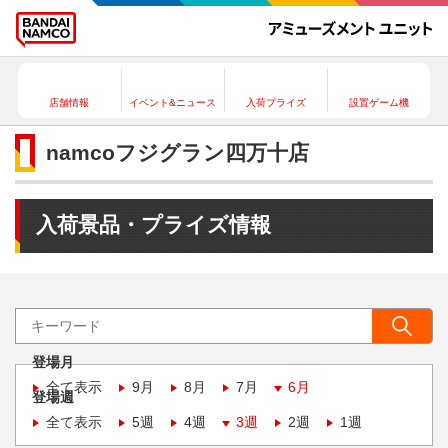
店舗情報
イベント&ニュース
入荷プライズ
設置ゲーム機
namcoフジグラン四万十店
入荷景品・プライズ情報
登場月
全て表示
9月
8月
7月
6月
登場週
全て表示
5週
4週
3週
2週
1週