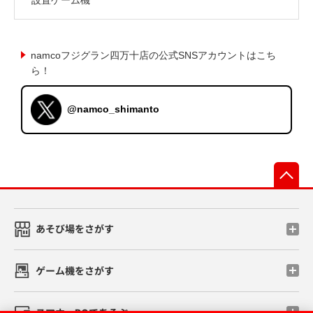
namcoフジグラン四万十店の公式SNSアカウントはこち
ら！
@namco_shimanto
先
あそび場をさがす
ゲーム機をさがす
スマホ・PCであそぶ