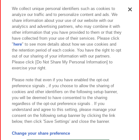
We collect unique personal identifiers such as cookies to
analyze our traffic and to personalize content and ads. We
イベント・キャンペーン
share information about your use of our website with our
analytics and advertising partners, who may combine it with
other information that you have provided to them or that they
have collected from your use of their services. Please click
"
here
" to see more details about how we use cookies and
関連会社
サステナビリティ
サイトポリシー
the retention period of each cookie. You have the right to opt
out of our sharing of your information with our partners.
プライバシーポリシー
ウェブアクセシビリティ方針と検証結果
Please click [Do Not Share My Personal Information] to
exercise your right.
お取引先さまとともに
食品のご提供について
カスタマーハラスメント対応方針
よくあるご質問・お問い合わせ
Please note that even if you have enabled the opt-out
preference signals , if you choose to allow the sharing of
cookies and other identifiers on the following setup banner,
you will be deemed to have consented to the sharing
regardless of the opt-out preference signals . If you
understand and agree to this setting, please manage your
consent on the following setup banner by clicking the link
below, then click 'Save Settings' and close the banner.
©Bandai Namco Amusement Inc.
©Bandai Namco Amusement Lab Inc.
Change your share preference
©Bandai Namco Experience Inc.