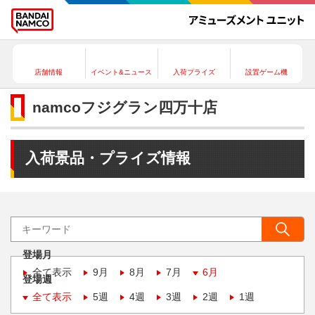
店舗情報
イベント&ニュース
入荷プライズ
設置ゲーム機
namcoフジグラン四万十店
入荷景品・プライズ情報
登場月
全て表示
9月
8月
7月
6月
登場週
全て表示
5週
4週
3週
2週
1週