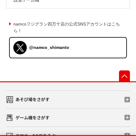
namcoフジグラン四万十店の公式SNSアカウントはこち
ら！
@namco_shimanto
先
あそび場をさがす
ゲーム機をさがす
スマホ・PCであそぶ