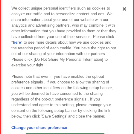
We collect unique personal identifiers such as cookies to
analyze our traffic and to personalize content and ads. We
イベント・キャンペーン
share information about your use of our website with our
analytics and advertising partners, who may combine it with
other information that you have provided to them or that they
have collected from your use of their services. Please click
"
here
" to see more details about how we use cookies and
関連会社
サステナビリティ
サイトポリシー
the retention period of each cookie. You have the right to opt
out of our sharing of your information with our partners.
プライバシーポリシー
ウェブアクセシビリティ方針と検証結果
Please click [Do Not Share My Personal Information] to
exercise your right.
お取引先さまとともに
食品のご提供について
カスタマーハラスメント対応方針
よくあるご質問・お問い合わせ
Please note that even if you have enabled the opt-out
preference signals , if you choose to allow the sharing of
cookies and other identifiers on the following setup banner,
you will be deemed to have consented to the sharing
regardless of the opt-out preference signals . If you
understand and agree to this setting, please manage your
consent on the following setup banner by clicking the link
below, then click 'Save Settings' and close the banner.
©Bandai Namco Amusement Inc.
©Bandai Namco Amusement Lab Inc.
Change your share preference
©Bandai Namco Experience Inc.