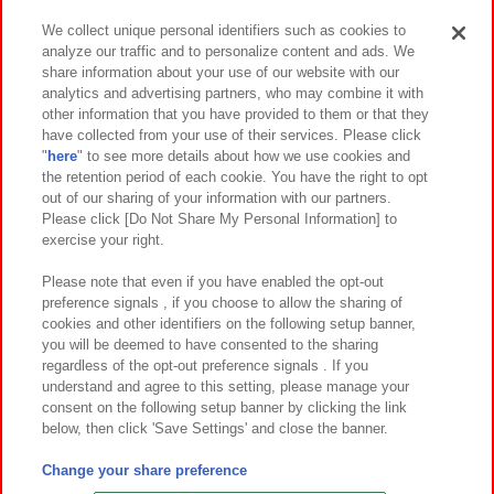
We collect unique personal identifiers such as cookies to
analyze our traffic and to personalize content and ads. We
イベント・キャンペーン
share information about your use of our website with our
analytics and advertising partners, who may combine it with
other information that you have provided to them or that they
have collected from your use of their services. Please click
"
here
" to see more details about how we use cookies and
関連会社
サステナビリティ
サイトポリシー
the retention period of each cookie. You have the right to opt
out of our sharing of your information with our partners.
プライバシーポリシー
ウェブアクセシビリティ方針と検証結果
Please click [Do Not Share My Personal Information] to
exercise your right.
お取引先さまとともに
食品のご提供について
カスタマーハラスメント対応方針
よくあるご質問・お問い合わせ
Please note that even if you have enabled the opt-out
preference signals , if you choose to allow the sharing of
cookies and other identifiers on the following setup banner,
you will be deemed to have consented to the sharing
regardless of the opt-out preference signals . If you
understand and agree to this setting, please manage your
consent on the following setup banner by clicking the link
below, then click 'Save Settings' and close the banner.
©Bandai Namco Amusement Inc.
©Bandai Namco Amusement Lab Inc.
Change your share preference
©Bandai Namco Experience Inc.