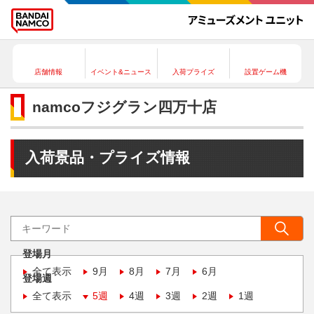
店舗情報
イベント&ニュース
入荷プライズ
設置ゲーム機
namcoフジグラン四万十店
入荷景品・プライズ情報
登場月
全て表示
9月
8月
7月
6月
登場週
全て表示
5週
4週
3週
2週
1週