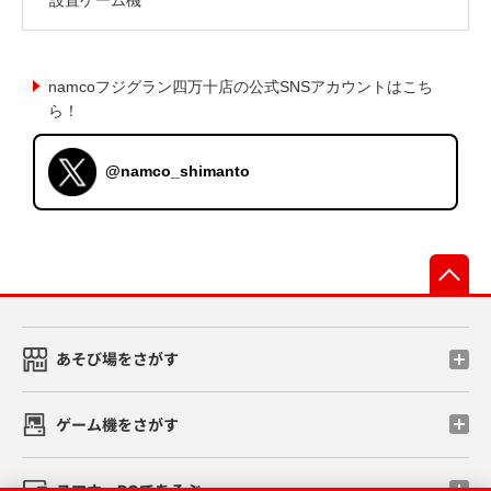
namcoフジグラン四万十店の公式SNSアカウントはこち
ら！
@namco_shimanto
先
あそび場をさがす
ゲーム機をさがす
スマホ・PCであそぶ