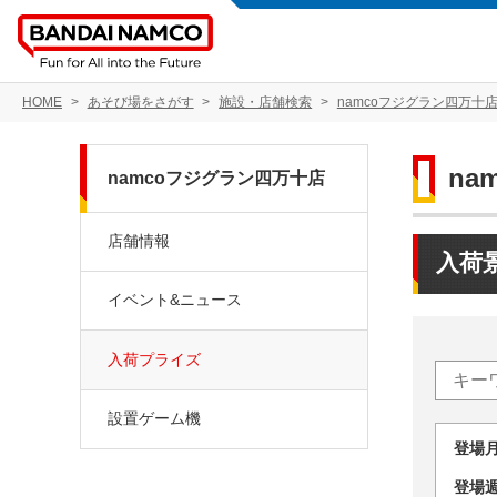
HOME
あそび場をさがす
施設・店舗検索
namcoフジグラン四万十
na
namcoフジグラン四万十店
店舗情報
入荷
イベント&ニュース
入荷プライズ
設置ゲーム機
登場
登場