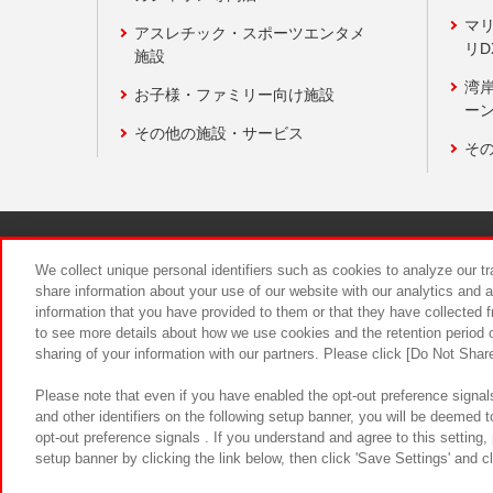
マ
アスレチック・スポーツエンタメ
リD
施設
湾
お子様・ファミリー向け施設
ーン
その他の施設・サービス
そ
関連会社
サステナビリティ
We collect unique personal identifiers such as cookies to analyze our t
share information about your use of our website with our analytics and 
information that you have provided to them or that they have collected f
食品のご提
to see more details about how we use cookies and the retention period o
sharing of your information with our partners. Please click [Do Not Shar
Please note that even if you have enabled the opt-out preference signals
and other identifiers on the following setup banner, you will be deemed 
opt-out preference signals . If you understand and agree to this setting
setup banner by clicking the link below, then click 'Save Settings' and c
©Bandai Namco Amusement Inc.
©Ba