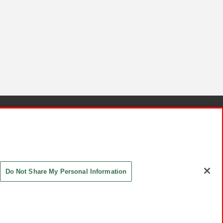
針と検証結果
お取引先さまとともに
お問い合わせ
Do Not Share My Personal Information
ASHIKI Co., Ltd. All Rights Reserved.