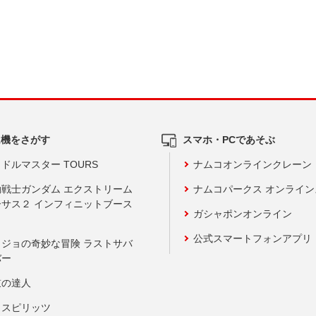
ム機をさがす
スマホ・PCであそぶ
ドルマスター TOURS
ナムコオンラインクレーン
動戦士ガンダム エクストリーム
ナムコパークス オンライ
ーサス２ インフィニットブース
ガシャポンオンライン
公式スマートフォンアプリ
ョジョの奇妙な冒険 ラストサバ
バー
鼓の達人
りスピリッツ