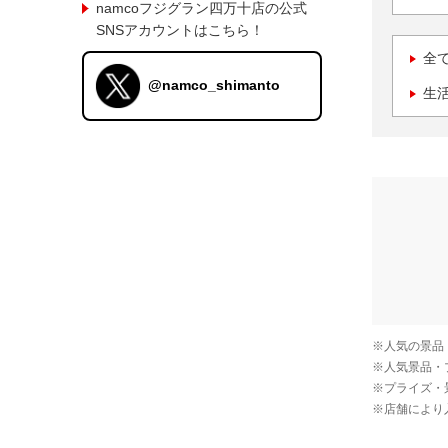
namcoフジグラン四万十店の公式
SNSアカウントはこちら！
全
@namco_shimanto
生