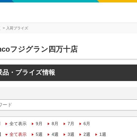
店
入荷プライズ
mcoフジグラン四万十店
景品・プライズ情報
月
全て表示
9月
8月
7月
6月
週
全て表示
5週
4週
3週
2週
1週