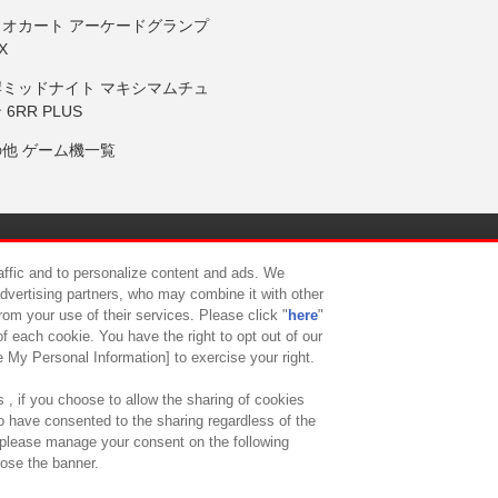
リオカート アーケードグランプ
X
岸ミッドナイト マキシマムチュ
 6RR PLUS
の他 ゲーム機一覧
サイトポリシー
プライバシーポリシー
ウェブアクセシビリティ方
raffic and to personalize content and ads. We
advertising partners, who may combine it with other
rom your use of their services. Please click "
here
"
供について
カスタマーハラスメント対応方針
よくあるご質問・
f each cookie. You have the right to opt out of our
e My Personal Information] to exercise your right.
 , if you choose to allow the sharing of cookies
to have consented to the sharing regardless of the
, please manage your consent on the following
lose the banner.
ndai Namco Amusement Lab Inc.
©Bandai Namco Experience Inc.
©HANAY