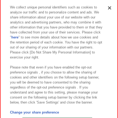
We collect unique personal identifiers such as cookies to
analyze our traffic and to personalize content and ads. We
イベント・キャンペーン
share information about your use of our website with our
analytics and advertising partners, who may combine it with
other information that you have provided to them or that they
have collected from your use of their services. Please click
"
here
" to see more details about how we use cookies and
関連会社
サステナビリティ
サイトポリシー
the retention period of each cookie. You have the right to opt
out of our sharing of your information with our partners.
プライバシーポリシー
ウェブアクセシビリティ方針と検証結果
Please click [Do Not Share My Personal Information] to
exercise your right.
お取引先さまとともに
食品のご提供について
カスタマーハラスメント対応方針
よくあるご質問・お問い合わせ
Please note that even if you have enabled the opt-out
preference signals , if you choose to allow the sharing of
cookies and other identifiers on the following setup banner,
you will be deemed to have consented to the sharing
regardless of the opt-out preference signals . If you
understand and agree to this setting, please manage your
consent on the following setup banner by clicking the link
below, then click 'Save Settings' and close the banner.
©Bandai Namco Amusement Inc.
©Bandai Namco Amusement Lab Inc.
Change your share preference
©Bandai Namco Experience Inc.