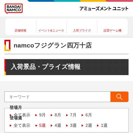
店舗情報
イベント&ニュース
入荷プライズ
設置ゲーム機
namcoフジグラン四万十店
入荷景品・プライズ情報
登場月
全て表示
9月
8月
7月
6月
登場週
全て表示
5週
4週
3週
2週
1週