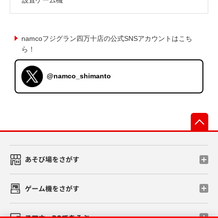
namcoフジグラン四万十店の公式SNSアカウントはこち
ら！
@namco_shimanto
先
あそび場をさがす
ゲーム機をさがす
スマホ・PCであそぶ