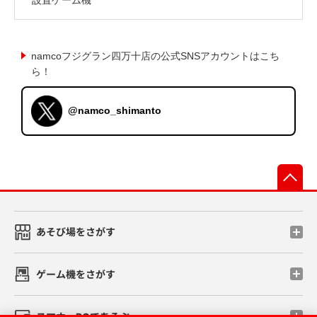
namcoフジグラン四万十店の公式SNSアカウントはこち
ら！
@namco_shimanto
先
あそび場をさがす
ゲーム機をさがす
スマホ・PCであそぶ