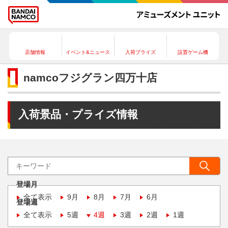
店舗情報
イベント&ニュース
入荷プライズ
設置ゲーム機
namcoフジグラン四万十店
入荷景品・プライズ情報
登場月
全て表示
9月
8月
7月
6月
登場週
全て表示
5週
4週
3週
2週
1週