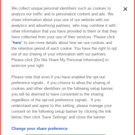
We collect unique personal identifiers such as cookies to
analyze our traffic and to personalize content and ads. We
イベント・キャンペーン
share information about your use of our website with our
analytics and advertising partners, who may combine it with
other information that you have provided to them or that they
have collected from your use of their services. Please click
"
here
" to see more details about how we use cookies and
関連会社
サステナビリティ
サイトポリシー
the retention period of each cookie. You have the right to opt
out of our sharing of your information with our partners.
プライバシーポリシー
ウェブアクセシビリティ方針と検証結果
Please click [Do Not Share My Personal Information] to
exercise your right.
お取引先さまとともに
食品のご提供について
カスタマーハラスメント対応方針
よくあるご質問・お問い合わせ
Please note that even if you have enabled the opt-out
preference signals , if you choose to allow the sharing of
cookies and other identifiers on the following setup banner,
you will be deemed to have consented to the sharing
regardless of the opt-out preference signals . If you
understand and agree to this setting, please manage your
consent on the following setup banner by clicking the link
below, then click 'Save Settings' and close the banner.
©Bandai Namco Amusement Inc.
©Bandai Namco Amusement Lab Inc.
Change your share preference
©Bandai Namco Experience Inc.