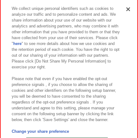
We collect unique personal identifiers such as cookies to
analyze our traffic and to personalize content and ads. We
イベント・キャンペーン
share information about your use of our website with our
analytics and advertising partners, who may combine it with
other information that you have provided to them or that they
have collected from your use of their services. Please click
"
here
" to see more details about how we use cookies and
関連会社
サステナビリティ
サイトポリシー
the retention period of each cookie. You have the right to opt
out of our sharing of your information with our partners.
プライバシーポリシー
ウェブアクセシビリティ方針と検証結果
Please click [Do Not Share My Personal Information] to
exercise your right.
お取引先さまとともに
食品のご提供について
カスタマーハラスメント対応方針
よくあるご質問・お問い合わせ
Please note that even if you have enabled the opt-out
preference signals , if you choose to allow the sharing of
cookies and other identifiers on the following setup banner,
you will be deemed to have consented to the sharing
regardless of the opt-out preference signals . If you
understand and agree to this setting, please manage your
consent on the following setup banner by clicking the link
below, then click 'Save Settings' and close the banner.
©Bandai Namco Amusement Inc.
©Bandai Namco Amusement Lab Inc.
Change your share preference
©Bandai Namco Experience Inc.