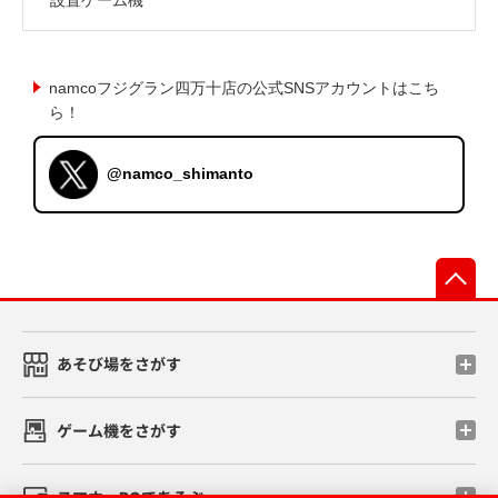
namcoフジグラン四万十店の公式SNSアカウントはこち
ら！
@namco_shimanto
先
あそび場をさがす
ゲーム機をさがす
スマホ・PCであそぶ