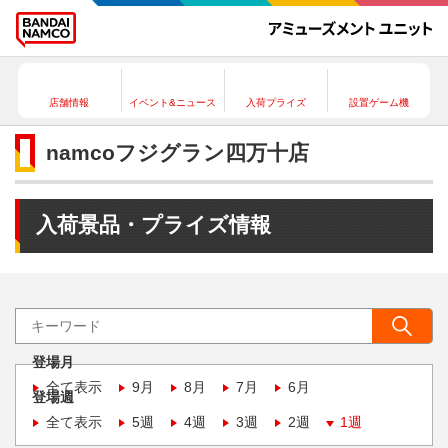
店舗情報
イベント&ニュース
入荷プライズ
設置ゲーム機
namcoフジグラン四万十店
入荷景品・プライズ情報
登場月
全て表示
9月
8月
7月
6月
登場週
全て表示
5週
4週
3週
2週
1週