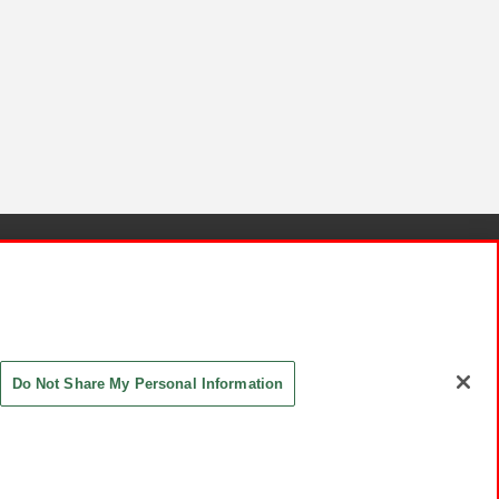
針と検証結果
お取引先さまとともに
お問い合わせ
Do Not Share My Personal Information
ASHIKI Co., Ltd. All Rights Reserved.