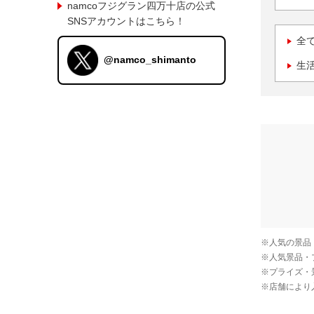
namcoフジグラン四万十店の公式
SNSアカウントはこちら！
全
@namco_shimanto
生