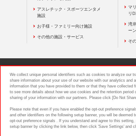
マ
アスレチック・スポーツエンタメ
リD
施設
湾
お子様・ファミリー向け施設
ーン
その他の施設・サービス
そ
関連会社
サステナビリティ
We collect unique personal identifiers such as cookies to analyze our t
share information about your use of our website with our analytics and 
information that you have provided to them or that they have collected f
食品のご提
to see more details about how we use cookies and the retention period o
sharing of your information with our partners. Please click [Do Not Shar
Please note that even if you have enabled the opt-out preference signals
and other identifiers on the following setup banner, you will be deemed 
opt-out preference signals . If you understand and agree to this setting
setup banner by clicking the link below, then click 'Save Settings' and c
©Bandai Namco Amusement Inc.
©Ba