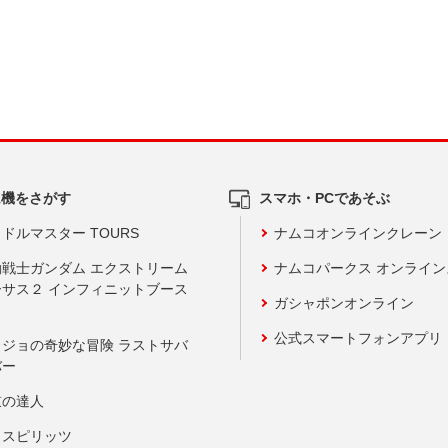
ム機をさがす
スマホ・PCであそぶ
ドルマスター TOURS
ナムコオンラインクレーン
動戦士ガンダム エクストリーム
ナムコパークス オンライ
ーサス２ インフィニットブース
ガシャポンオンライン
公式スマートフォンアプリ
ョジョの奇妙な冒険 ラストサバ
バー
鼓の達人
りスピリッツ