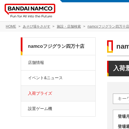
HOME
あそび場をさがす
施設・店舗検索
namcoフジグラン四万十
na
namcoフジグラン四万十店
店舗情報
入荷
イベント&ニュース
入荷プライズ
設置ゲーム機
登場
登場