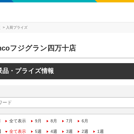
店
入荷プライズ
mcoフジグラン四万十店
景品・プライズ情報
月
全て表示
9月
8月
7月
6月
週
全て表示
5週
4週
3週
2週
1週