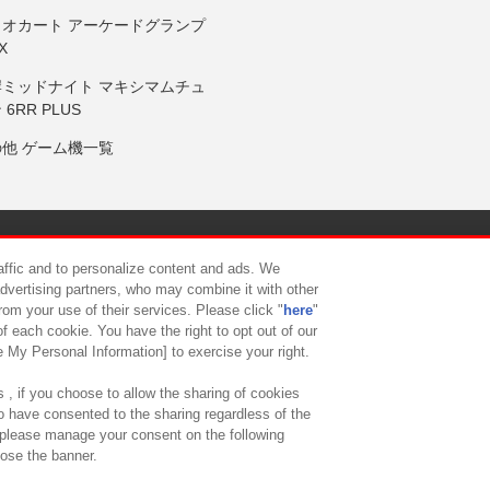
リオカート アーケードグランプ
X
岸ミッドナイト マキシマムチュ
 6RR PLUS
の他 ゲーム機一覧
サイトポリシー
プライバシーポリシー
ウェブアクセシビリティ方
raffic and to personalize content and ads. We
advertising partners, who may combine it with other
rom your use of their services. Please click "
here
"
供について
カスタマーハラスメント対応方針
よくあるご質問・
f each cookie. You have the right to opt out of our
e My Personal Information] to exercise your right.
 , if you choose to allow the sharing of cookies
to have consented to the sharing regardless of the
, please manage your consent on the following
lose the banner.
ndai Namco Amusement Lab Inc.
©Bandai Namco Experience Inc.
©HANAY