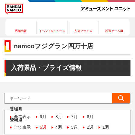
店舗情報
イベント&ニュース
入荷プライズ
設置ゲーム機
namcoフジグラン四万十店
入荷景品・プライズ情報
登場月
全て表示
9月
8月
7月
6月
登場週
全て表示
5週
4週
3週
2週
1週