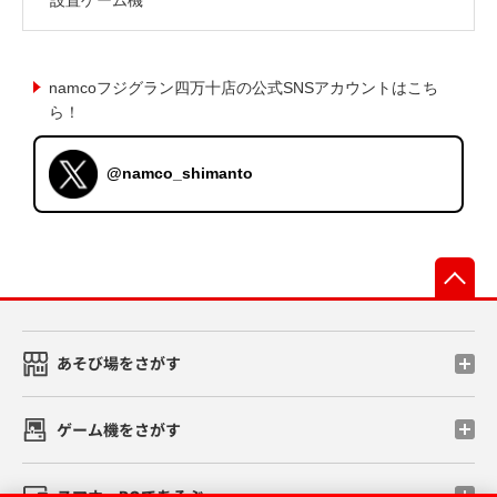
namcoフジグラン四万十店の公式SNSアカウントはこち
ら！
@namco_shimanto
先
あそび場をさがす
ゲーム機をさがす
スマホ・PCであそぶ