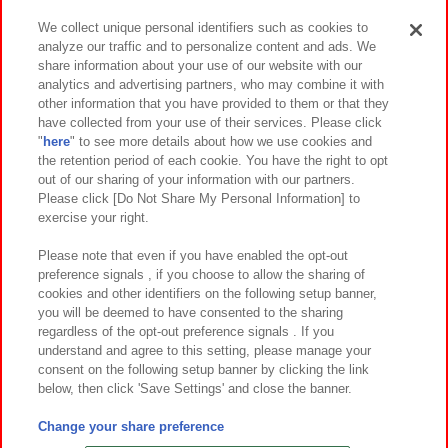
We collect unique personal identifiers such as cookies to
analyze our traffic and to personalize content and ads. We
イベント・キャンペーン
share information about your use of our website with our
analytics and advertising partners, who may combine it with
other information that you have provided to them or that they
have collected from your use of their services. Please click
"
here
" to see more details about how we use cookies and
関連会社
サステナビリティ
サイトポリシー
the retention period of each cookie. You have the right to opt
out of our sharing of your information with our partners.
プライバシーポリシー
ウェブアクセシビリティ方針と検証結果
Please click [Do Not Share My Personal Information] to
exercise your right.
お取引先さまとともに
食品のご提供について
カスタマーハラスメント対応方針
よくあるご質問・お問い合わせ
Please note that even if you have enabled the opt-out
preference signals , if you choose to allow the sharing of
cookies and other identifiers on the following setup banner,
you will be deemed to have consented to the sharing
regardless of the opt-out preference signals . If you
understand and agree to this setting, please manage your
consent on the following setup banner by clicking the link
below, then click 'Save Settings' and close the banner.
©Bandai Namco Amusement Inc.
©Bandai Namco Amusement Lab Inc.
Change your share preference
©Bandai Namco Experience Inc.