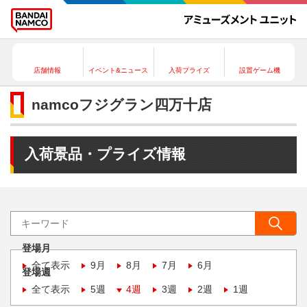
店舗情報
イベント&ニュース
入荷プライズ
設置ゲーム機
namcoフジグラン四万十店
入荷景品・プライズ情報
登場月
全て表示
9月
8月
7月
6月
登場週
全て表示
5週
4週
3週
2週
1週