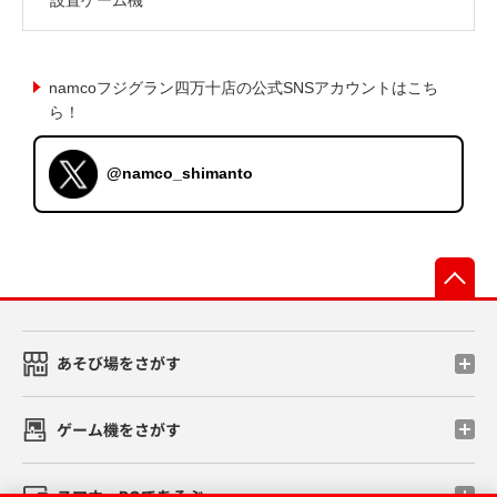
namcoフジグラン四万十店の公式SNSアカウントはこち
ら！
@namco_shimanto
先
あそび場をさがす
ゲーム機をさがす
スマホ・PCであそぶ