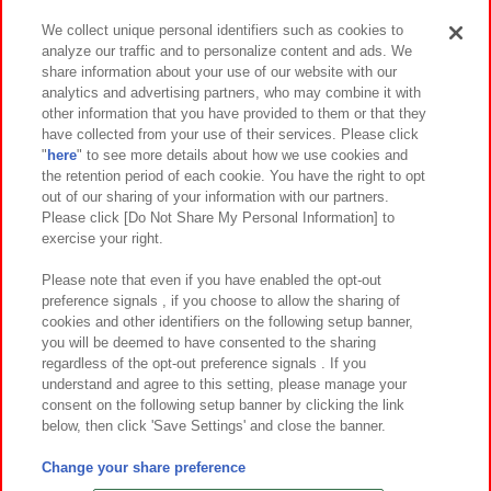
We collect unique personal identifiers such as cookies to
analyze our traffic and to personalize content and ads. We
イベント・キャンペーン
share information about your use of our website with our
analytics and advertising partners, who may combine it with
other information that you have provided to them or that they
have collected from your use of their services. Please click
"
here
" to see more details about how we use cookies and
関連会社
サステナビリティ
サイトポリシー
the retention period of each cookie. You have the right to opt
out of our sharing of your information with our partners.
プライバシーポリシー
ウェブアクセシビリティ方針と検証結果
Please click [Do Not Share My Personal Information] to
exercise your right.
お取引先さまとともに
食品のご提供について
カスタマーハラスメント対応方針
よくあるご質問・お問い合わせ
Please note that even if you have enabled the opt-out
preference signals , if you choose to allow the sharing of
cookies and other identifiers on the following setup banner,
you will be deemed to have consented to the sharing
regardless of the opt-out preference signals . If you
understand and agree to this setting, please manage your
consent on the following setup banner by clicking the link
below, then click 'Save Settings' and close the banner.
©Bandai Namco Amusement Inc.
©Bandai Namco Amusement Lab Inc.
Change your share preference
©Bandai Namco Experience Inc.