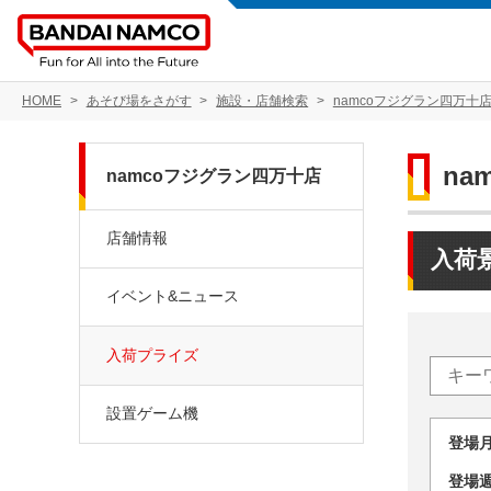
HOME
あそび場をさがす
施設・店舗検索
namcoフジグラン四万十
na
namcoフジグラン四万十店
店舗情報
入荷
イベント&ニュース
入荷プライズ
設置ゲーム機
登場
登場