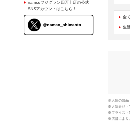
namcoフジグラン四万十店の公式
SNSアカウントはこちら！
全
@namco_shimanto
生