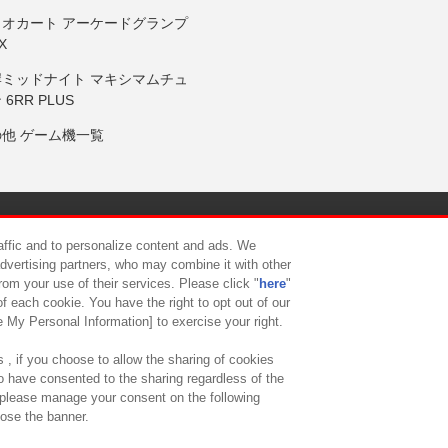
リオカート アーケードグランプ
X
岸ミッドナイト マキシマムチュ
 6RR PLUS
の他 ゲーム機一覧
サイトポリシー
プライバシーポリシー
ウェブアクセシビリティ方
raffic and to personalize content and ads. We
advertising partners, who may combine it with other
rom your use of their services. Please click "
here
"
供について
カスタマーハラスメント対応方針
よくあるご質問・
f each cookie. You have the right to opt out of our
e My Personal Information] to exercise your right.
 , if you choose to allow the sharing of cookies
to have consented to the sharing regardless of the
, please manage your consent on the following
lose the banner.
ndai Namco Amusement Lab Inc.
©Bandai Namco Experience Inc.
©HANAY