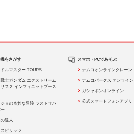
ム機をさがす
スマホ・PCであそぶ
ドルマスター TOURS
ナムコオンラインクレーン
動戦士ガンダム エクストリーム
ナムコパークス オンライ
ーサス２ インフィニットブース
ガシャポンオンライン
公式スマートフォンアプリ
ョジョの奇妙な冒険 ラストサバ
バー
鼓の達人
りスピリッツ