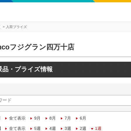
店
入荷プライズ
mcoフジグラン四万十店
景品・プライズ情報
月
全て表示
9月
8月
7月
6月
週
全て表示
5週
4週
3週
2週
1週