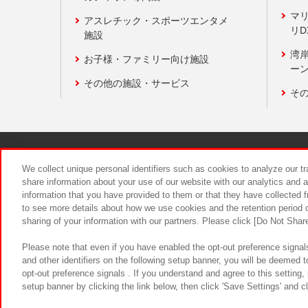
マ
アスレチック・スポーツエンタメ
リD
施設
湾
お子様・ファミリー向け施設
ーン
その他の施設・サービス
そ
関連会社
サステナビリティ
We collect unique personal identifiers such as cookies to analyze our t
share information about your use of our website with our analytics and 
information that you have provided to them or that they have collected f
食品のご提
to see more details about how we use cookies and the retention period o
sharing of your information with our partners. Please click [Do Not Shar
Please note that even if you have enabled the opt-out preference signals
and other identifiers on the following setup banner, you will be deemed 
opt-out preference signals . If you understand and agree to this setting
setup banner by clicking the link below, then click 'Save Settings' and c
©Bandai Namco Amusement Inc.
©Ba