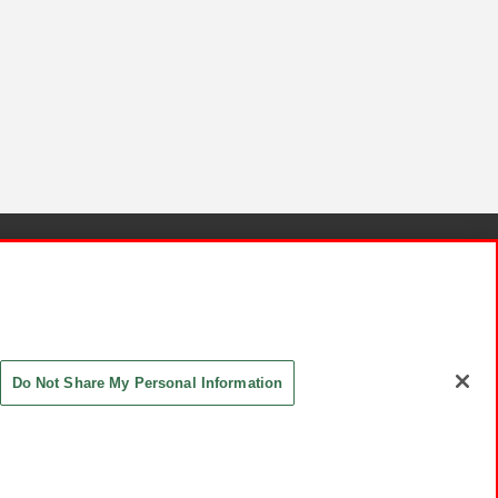
針と検証結果
お取引先さまとともに
お問い合わせ
Do Not Share My Personal Information
ASHIKI Co., Ltd. All Rights Reserved.