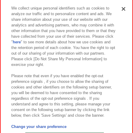
We collect unique personal identifiers such as cookies to
analyze our traffic and to personalize content and ads. We
イベント・キャンペーン
share information about your use of our website with our
analytics and advertising partners, who may combine it with
other information that you have provided to them or that they
have collected from your use of their services. Please click
"
here
" to see more details about how we use cookies and
関連会社
サステナビリティ
サイトポリシー
the retention period of each cookie. You have the right to opt
out of our sharing of your information with our partners.
プライバシーポリシー
ウェブアクセシビリティ方針と検証結果
Please click [Do Not Share My Personal Information] to
exercise your right.
お取引先さまとともに
食品のご提供について
カスタマーハラスメント対応方針
よくあるご質問・お問い合わせ
Please note that even if you have enabled the opt-out
preference signals , if you choose to allow the sharing of
cookies and other identifiers on the following setup banner,
you will be deemed to have consented to the sharing
regardless of the opt-out preference signals . If you
understand and agree to this setting, please manage your
consent on the following setup banner by clicking the link
below, then click 'Save Settings' and close the banner.
©Bandai Namco Amusement Inc.
©Bandai Namco Amusement Lab Inc.
Change your share preference
©Bandai Namco Experience Inc.