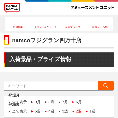
店舗情報
イベント&ニュース
入荷プライズ
設置ゲーム機
namcoフジグラン四万十店
入荷景品・プライズ情報
登場月
全て表示
9月
8月
7月
6月
登場週
全て表示
5週
4週
3週
2週
1週