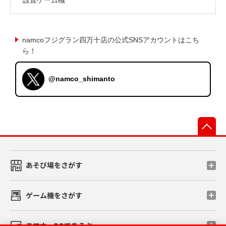
namcoフジグラン四万十店の公式SNSアカウントはこち
ら！
@namco_shimanto
先
あそび場をさがす
ゲーム機をさがす
スマホ・PCであそぶ