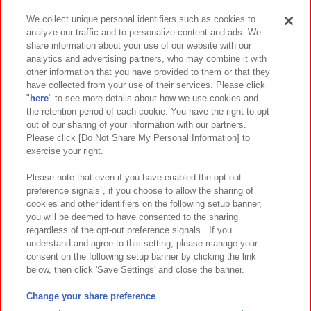
We collect unique personal identifiers such as cookies to
analyze our traffic and to personalize content and ads. We
イベント・キャンペーン
share information about your use of our website with our
analytics and advertising partners, who may combine it with
other information that you have provided to them or that they
have collected from your use of their services. Please click
"
here
" to see more details about how we use cookies and
関連会社
サステナビリティ
サイトポリシー
the retention period of each cookie. You have the right to opt
out of our sharing of your information with our partners.
プライバシーポリシー
ウェブアクセシビリティ方針と検証結果
Please click [Do Not Share My Personal Information] to
exercise your right.
お取引先さまとともに
食品のご提供について
カスタマーハラスメント対応方針
よくあるご質問・お問い合わせ
Please note that even if you have enabled the opt-out
preference signals , if you choose to allow the sharing of
cookies and other identifiers on the following setup banner,
you will be deemed to have consented to the sharing
regardless of the opt-out preference signals . If you
understand and agree to this setting, please manage your
consent on the following setup banner by clicking the link
below, then click 'Save Settings' and close the banner.
©Bandai Namco Amusement Inc.
©Bandai Namco Amusement Lab Inc.
Change your share preference
©Bandai Namco Experience Inc.