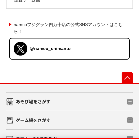
namcoフジグラン四万十店の公式SNSアカウントはこち
ら！
@namco_shimanto
先
あそび場をさがす
ゲーム機をさがす
スマホ・PCであそぶ