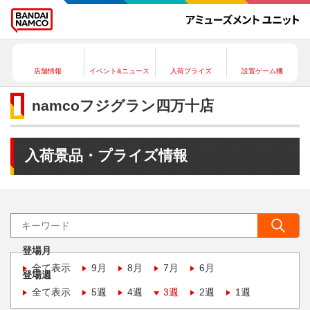
店舗情報
イベント&ニュース
入荷プライズ
設置ゲーム機
namcoフジグラン四万十店
入荷景品・プライズ情報
登場月
全て表示
9月
8月
7月
6月
登場週
全て表示
5週
4週
3週
2週
1週