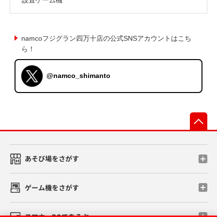
namcoフジグラン四万十店の公式SNSアカウントはこち
ら！
@namco_shimanto
先
あそび場をさがす
ゲーム機をさがす
スマホ・PCであそぶ