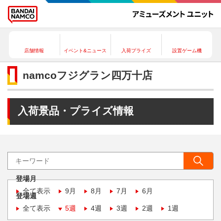
店舗情報
イベント&ニュース
入荷プライズ
設置ゲーム機
namcoフジグラン四万十店
入荷景品・プライズ情報
登場月
全て表示
9月
8月
7月
6月
登場週
全て表示
5週
4週
3週
2週
1週